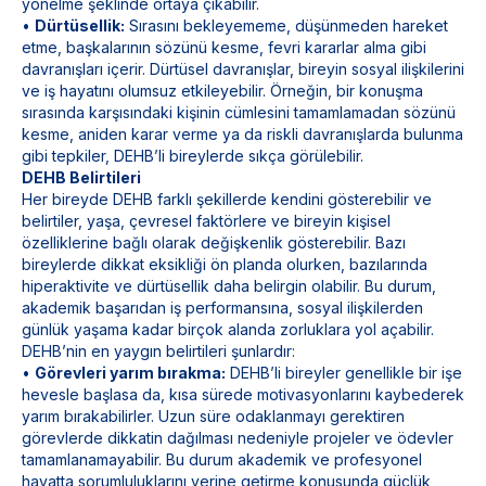
yönelme şeklinde ortaya çıkabilir.
•
Dürtüsellik:
Sırasını bekleyememe, düşünmeden hareket
etme, başkalarının sözünü kesme, fevri kararlar alma gibi
davranışları içerir. Dürtüsel davranışlar, bireyin sosyal ilişkilerini
ve iş hayatını olumsuz etkileyebilir. Örneğin, bir konuşma
sırasında karşısındaki kişinin cümlesini tamamlamadan sözünü
kesme, aniden karar verme ya da riskli davranışlarda bulunma
gibi tepkiler, DEHB’li bireylerde sıkça görülebilir.
DEHB Belirtileri
Her bireyde DEHB farklı şekillerde kendini gösterebilir ve
belirtiler, yaşa, çevresel faktörlere ve bireyin kişisel
özelliklerine bağlı olarak değişkenlik gösterebilir. Bazı
bireylerde dikkat eksikliği ön planda olurken, bazılarında
hiperaktivite ve dürtüsellik daha belirgin olabilir. Bu durum,
akademik başarıdan iş performansına, sosyal ilişkilerden
günlük yaşama kadar birçok alanda zorluklara yol açabilir.
DEHB’nin en yaygın belirtileri şunlardır:
•
Görevleri yarım bırakma:
DEHB’li bireyler genellikle bir işe
hevesle başlasa da, kısa sürede motivasyonlarını kaybederek
yarım bırakabilirler. Uzun süre odaklanmayı gerektiren
görevlerde dikkatin dağılması nedeniyle projeler ve ödevler
tamamlanamayabilir. Bu durum akademik ve profesyonel
hayatta sorumluluklarını yerine getirme konusunda güçlük