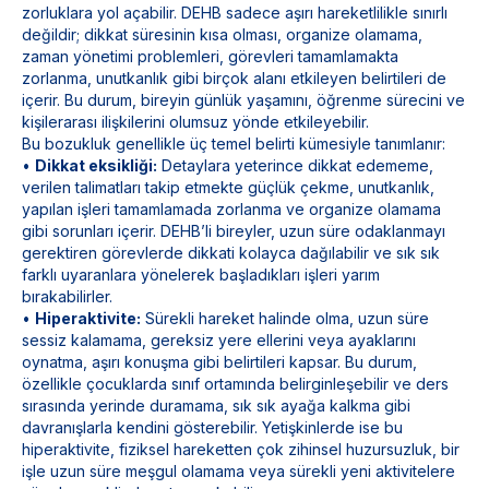
zorluklara yol açabilir. DEHB sadece aşırı hareketlilikle sınırlı
değildir; dikkat süresinin kısa olması, organize olamama,
zaman yönetimi problemleri, görevleri tamamlamakta
zorlanma, unutkanlık gibi birçok alanı etkileyen belirtileri de
içerir. Bu durum, bireyin günlük yaşamını, öğrenme sürecini ve
kişilerarası ilişkilerini olumsuz yönde etkileyebilir.
Bu bozukluk genellikle üç temel belirti kümesiyle tanımlanır:
•
Dikkat eksikliği:
Detaylara yeterince dikkat edememe,
verilen talimatları takip etmekte güçlük çekme, unutkanlık,
yapılan işleri tamamlamada zorlanma ve organize olamama
gibi sorunları içerir. DEHB’li bireyler, uzun süre odaklanmayı
gerektiren görevlerde dikkati kolayca dağılabilir ve sık sık
farklı uyaranlara yönelerek başladıkları işleri yarım
bırakabilirler.
•
Hiperaktivite:
Sürekli hareket halinde olma, uzun süre
sessiz kalamama, gereksiz yere ellerini veya ayaklarını
oynatma, aşırı konuşma gibi belirtileri kapsar. Bu durum,
özellikle çocuklarda sınıf ortamında belirginleşebilir ve ders
sırasında yerinde duramama, sık sık ayağa kalkma gibi
davranışlarla kendini gösterebilir. Yetişkinlerde ise bu
hiperaktivite, fiziksel hareketten çok zihinsel huzursuzluk, bir
işle uzun süre meşgul olamama veya sürekli yeni aktivitelere