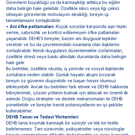
Görevlerin büyüklüğü ya da karmaşıklığı arttıkça bu eğilim
daha belirgin hale gelebilir. Özellikle sıkıcı veya ilgi çekici
olmayan görevlerde motivasyon eksikliği, bireyin işi
tamamlamasını zorlaştırabilir.
•
Ani öfke patlamaları:
Küçük sorunlar karşısında aşırı tepki
verme, sabırsızlık ve kontrol edilemeyen öfke patlamaları
yaşanabilir. DEHB’li bireyler, bazen ani duygusal tepkiler
verebilir ve bu da çevrelerindeki insanlarla olan ilişkilerini
zorlaştırabilir. Kendi duygularını düzenlemekte zorlanmaları,
özellikle stresli veya baskı altındaki durumlarda daha belirgin
hale gelir.
Bu belirtiler, özellikle okulda, iş yerinde ve sosyal ilişkilerde
zorluklara neden olabilir. Günlük hayatın akışını bozarak
bireyin öz güvenini düşürebilir ve başarı hissini olumsuz
etkileyebilir. Ancak bu belirtileri fark etmek ve DEHB hakkında
bilinçlenmek, çözüm yollarını bulmak için atılacak en önemli ilk
adımdır. Doğru stratejiler ve destek mekanizmaları ile DEHB
yönetilebilir ve bireyler kendi potansiyellerini en iyi şekilde
kullanabilirler.
DEHB Tanısı ve Tedavi Yöntemleri
DEHB tanısı koymak karmaşık bir süreçtir ve tek bir testle
belirlenemez. Tanı sürecinde, psikiyatristler veya nörologlar
bireyin semptomlarını dikkatle değerlendirir ve geniş kapsamlı