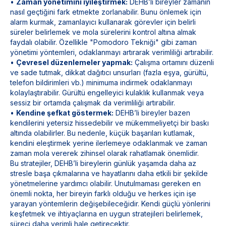
•
Zaman yönetimini iyileştirmek:
DEHB’li bireyler zamanın
nasıl geçtiğini fark etmekte zorlanabilir. Bunu önlemek için
alarm kurmak, zamanlayıcı kullanarak görevler için belirli
süreler belirlemek ve mola sürelerini kontrol altına almak
faydalı olabilir. Özellikle "Pomodoro Tekniği" gibi zaman
yönetimi yöntemleri, odaklanmayı artırarak verimliliği artırabilir.
•
Çevresel düzenlemeler yapmak:
Çalışma ortamını düzenli
ve sade tutmak, dikkat dağıtıcı unsurları (fazla eşya, gürültü,
telefon bildirimleri vb.) minimuma indirmek odaklanmayı
kolaylaştırabilir. Gürültü engelleyici kulaklık kullanmak veya
sessiz bir ortamda çalışmak da verimliliği artırabilir.
•
Kendine şefkat göstermek:
DEHB’li bireyler bazen
kendilerini yetersiz hissedebilir ve mükemmeliyetçi bir baskı
altında olabilirler. Bu nedenle, küçük başarıları kutlamak,
kendini eleştirmek yerine ilerlemeye odaklanmak ve zaman
zaman mola vererek zihinsel olarak rahatlamak önemlidir.
Bu stratejiler, DEHB’li bireylerin günlük yaşamda daha az
stresle başa çıkmalarına ve hayatlarını daha etkili bir şekilde
yönetmelerine yardımcı olabilir. Unutulmaması gereken en
önemli nokta, her bireyin farklı olduğu ve herkes için işe
yarayan yöntemlerin değişebileceğidir. Kendi güçlü yönlerini
keşfetmek ve ihtiyaçlarına en uygun stratejileri belirlemek,
süreci daha verimli hale getirecektir.