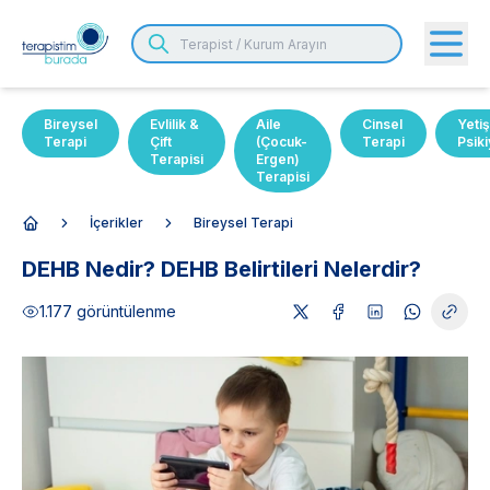
Bireysel
Evlilik &
Aile
Cinsel
Yetiş
Terapi
Çift
(Çocuk-
Terapi
Psiki
Terapisi
Ergen)
Terapisi
İçerikler
Bireysel Terapi
Anasayfa
DEHB Nedir? DEHB Belirtileri Nelerdir?
1.177
görüntülenme