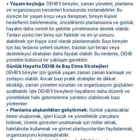
•
Yaşam koçluğu:
DEHB’li bireyler, zaman yönetimi, planlama
ve organizasyon becerileri konusunda zorlanabilirler. Bu
süreçte bir yaşam koçu veya danışman, bireyin kişisel
hedeflerini belirlemesine, önceliklerini planlamasına ve günlük
hayatını daha verimli bir şekilde yönetmesine destek olabilir.
Tedavi süreci her birey için farklıdır ve en iyi sonucu
alabilmek için kişiye özel olarak planlanmalıdır. Bazı bireyler
için ilaç tedavisi yeterli olurken, bazıları için terapi veya
destekleyici stratejiler daha faydalı olabilir. Bu nedenle, DEHB
yönetimi bütüncül bir yaklaşım gerektirir.
Günlük Hayatta DEHB ile Baş Etme Stratejileri
DEHB’li bireyler için günlük yaşam zaman zaman karmaşık ve
zorlayıcı olabilir. Ancak bazı pratik stratejiler ile dikkat
eksikliği, zaman yönetimi sorunları ve organizasyon güçlükleri
azaltılabilir. İşte DEHB’li bireylerin hayatlarını daha düzenli ve
yönetilebilir hale getirmelerine yardımcı olabilecek bazı
yöntemler:
•
Planlama alışkanlıkları geliştirmek:
Günlük yapılacaklar
listesi oluşturmak, işleri küçük ve yönetilebilir parçalara
bölmek, önemli görevleri unutmamak için notlar almak,
hatırlatıcılar kullanmak ve görsel planlayıcılardan faydalanmak,
organizasyonu kolaylaştırabilir.