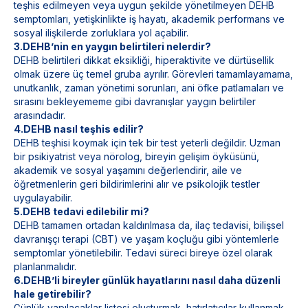
teşhis edilmeyen veya uygun şekilde yönetilmeyen DEHB
semptomları, yetişkinlikte iş hayatı, akademik performans ve
sosyal ilişkilerde zorluklara yol açabilir.
3.DEHB’nin en yaygın belirtileri nelerdir?
DEHB belirtileri dikkat eksikliği, hiperaktivite ve dürtüsellik
olmak üzere üç temel gruba ayrılır. Görevleri tamamlayamama,
unutkanlık, zaman yönetimi sorunları, ani öfke patlamaları ve
sırasını bekleyememe gibi davranışlar yaygın belirtiler
arasındadır.
4.DEHB nasıl teşhis edilir?
DEHB teşhisi koymak için tek bir test yeterli değildir. Uzman
bir psikiyatrist veya nörolog, bireyin gelişim öyküsünü,
akademik ve sosyal yaşamını değerlendirir, aile ve
öğretmenlerin geri bildirimlerini alır ve psikolojik testler
uygulayabilir.
5.DEHB tedavi edilebilir mi?
DEHB tamamen ortadan kaldırılmasa da, ilaç tedavisi, bilişsel
davranışçı terapi (CBT) ve yaşam koçluğu gibi yöntemlerle
semptomlar yönetilebilir. Tedavi süreci bireye özel olarak
planlanmalıdır.
6.DEHB’li bireyler günlük hayatlarını nasıl daha düzenli
hale getirebilir?
Günlük yapılacaklar listesi oluşturmak, hatırlatıcılar kullanmak,