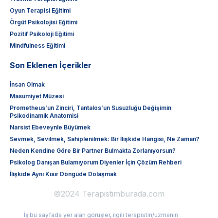
Oyun Terapisi Eğitimi
Örgüt Psikolojisi Eğitimi
Pozitif Psikoloji Eğitimi
Mindfulness Eğitimi
Son Eklenen İçerikler
İnsan Olmak
Masumiyet Müzesi
Prometheus’un Zinciri, Tantalos’un Susuzluğu Değişimin
Psikodinamik Anatomisi
Narsist Ebeveynle Büyümek
Sevmek, Sevilmek, Sahiplenilmek: Bir İlişkide Hangisi, Ne Zaman?
Neden Kendine Göre Bir Partner Bulmakta Zorlanıyorsun?
Psikolog Danışan Bulamıyorum Diyenler İçin Çözüm Rehberi
İlişkide Aynı Kısır Döngüde Dolaşmak
©2024 Terapistimburada.com
İş bu sayfada yer alan görüşler, ilgili terapistin/uzmanın