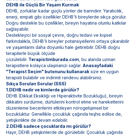
DEHB ile Güçlü Bir Yaşam Kurmak
DEHB, zorluklar kadar güçlü yönler de barındırır. Yaratıcılık,
enerji, empati gibi özellikler DEHB'li bireylerde sıkça görülür.
Doğru destekle bu özellikler, bireyin hayatına olumlu katkılar
sağlayabilir.
Destekleyici bir sosyal çevre, doğru tedavi ve kişisel
farkındalıkla, DEHB'li bireyler potansiyellerini ortaya çıkarabilir
ve yaşamlarını daha doyumlu hale getirebilir. DEHB doğru
terapilerle büyük ölçüde
çözülebilir.
Terapistimburada.com
, bu alanda uzman
terapistlere kolayca ulaşmanızı sağlar.
Anasayfadaki
"Terapist Seçim" butonunu kullanarak
size en uygun
terapisti bulabilir ve indirimli randevu alabilirsiniz.
Sıkça Sorulan Sorular (SSS)
1.DEHB nedir ve kimlerde görülür?
DEHB (Dikkat Eksikliği ve Hiperaktivite Bozukluğu), bireyin
dikkatini sürdürme, dürtülerini kontrol etme ve hareketlerini
düzenleme becerilerini etkileyen nörogelişimsel bir
bozukluktur. Genellikle çocukluk çağında teşhis edilse de,
yetişkinlikte de devam edebilir.
2.DEHB sadece çocuklarda mı görülür?
Hayır, DEHB yetişkinlerde de görülebilir. Çocukluk çağında