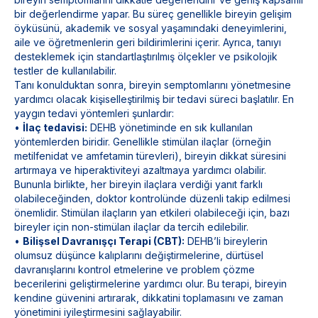
bir değerlendirme yapar. Bu süreç genellikle bireyin gelişim
öyküsünü, akademik ve sosyal yaşamındaki deneyimlerini,
aile ve öğretmenlerin geri bildirimlerini içerir. Ayrıca, tanıyı
desteklemek için standartlaştırılmış ölçekler ve psikolojik
testler de kullanılabilir.
Tanı konulduktan sonra, bireyin semptomlarını yönetmesine
yardımcı olacak kişiselleştirilmiş bir tedavi süreci başlatılır. En
yaygın tedavi yöntemleri şunlardır:
•
İlaç tedavisi:
DEHB yönetiminde en sık kullanılan
yöntemlerden biridir. Genellikle stimülan ilaçlar (örneğin
metilfenidat ve amfetamin türevleri), bireyin dikkat süresini
artırmaya ve hiperaktiviteyi azaltmaya yardımcı olabilir.
Bununla birlikte, her bireyin ilaçlara verdiği yanıt farklı
olabileceğinden, doktor kontrolünde düzenli takip edilmesi
önemlidir. Stimülan ilaçların yan etkileri olabileceği için, bazı
bireyler için non-stimülan ilaçlar da tercih edilebilir.
•
Bilişsel Davranışçı Terapi (CBT):
DEHB’li bireylerin
olumsuz düşünce kalıplarını değiştirmelerine, dürtüsel
davranışlarını kontrol etmelerine ve problem çözme
becerilerini geliştirmelerine yardımcı olur. Bu terapi, bireyin
kendine güvenini artırarak, dikkatini toplamasını ve zaman
yönetimini iyileştirmesini sağlayabilir.