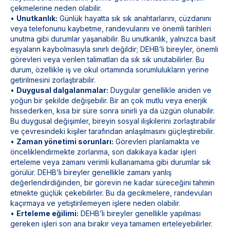
çekmelerine neden olabilir.
•
Unutkanlık:
Günlük hayatta sık sık anahtarlarını, cüzdanını
veya telefonunu kaybetme, randevularını ve önemli tarihleri
unutma gibi durumlar yaşanabilir. Bu unutkanlık, yalnızca basit
eşyaların kaybolmasıyla sınırlı değildir; DEHB’li bireyler, önemli
görevleri veya verilen talimatları da sık sık unutabilirler. Bu
durum, özellikle iş ve okul ortamında sorumlulukların yerine
getirilmesini zorlaştırabilir.
•
Duygusal dalgalanmalar:
Duygular genellikle aniden ve
yoğun bir şekilde değişebilir. Bir an çok mutlu veya enerjik
hissederken, kısa bir süre sonra sinirli ya da üzgün olunabilir.
Bu duygusal değişimler, bireyin sosyal ilişkilerini zorlaştırabilir
ve çevresindeki kişiler tarafından anlaşılmasını güçleştirebilir.
•
Zaman yönetimi sorunları:
Görevleri planlamakta ve
önceliklendirmekte zorlanma, son dakikaya kadar işleri
erteleme veya zamanı verimli kullanamama gibi durumlar sık
görülür. DEHB’li bireyler genellikle zamanı yanlış
değerlendirdiğinden, bir görevin ne kadar süreceğini tahmin
etmekte güçlük çekebilirler. Bu da gecikmelere, randevuları
kaçırmaya ve yetiştirilemeyen işlere neden olabilir.
•
Erteleme eğilimi:
DEHB’li bireyler genellikle yapılması
gereken işleri son ana bırakır veya tamamen erteleyebilirler.