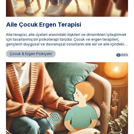
Aile Çocuk Ergen Terapisi
Aile terapisi, aile üyeleri arasındaki ilişkileri ve dinamikleri iyileştirmek
için tasarlanmış bir psikoterapi türüdür. Çocuk ve ergen terapileri,
gençlerin duygusal ve davranışsal sorunlarını ele alır ve aile içindeki
etkileşimleri güçlendirir. Terapistimburada.com, aile terapileri
konusunda uzman terapistlere ulaşmanızı sağlar.
Çocuk & Ergen Psikiyatri
889