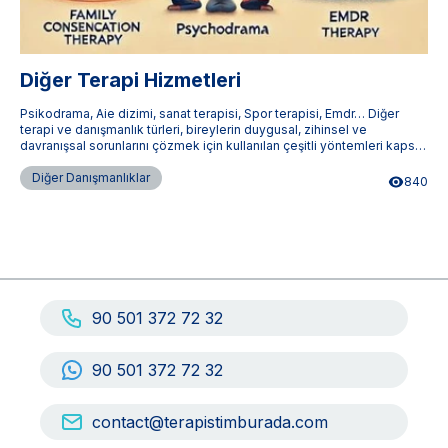
Diğer Terapi Hizmetleri
Psikodrama, Aie dizimi, sanat terapisi, Spor terapisi, Emdr… Diğer
terapi ve danışmanlık türleri, bireylerin duygusal, zihinsel ve
davranışsal sorunlarını çözmek için kullanılan çeşitli yöntemleri kapsar.
Bu terapiler, bireylerin kişisel gelişimini destekler ve yaşam kalitelerini
artırır. Terapistimburada.com, Türkiye'nin dört bir yanındaki uzman
Diğer Danışmanlıklar
840
terapistlere ulaşmanızı sağlar.
90 501 372 72 32
90 501 372 72 32
contact@terapistimburada.com