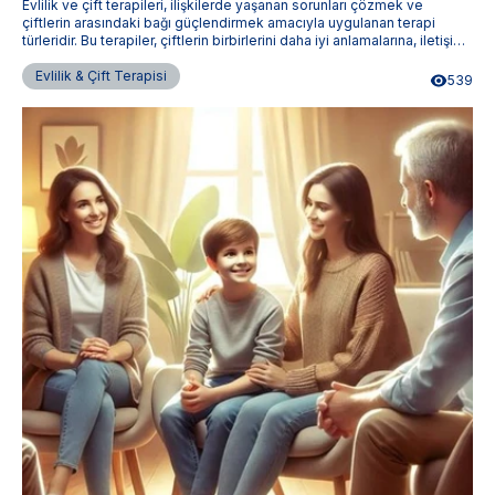
Evlilik ve çift terapileri, ilişkilerde yaşanan sorunları çözmek ve
çiftlerin arasındaki bağı güçlendirmek amacıyla uygulanan terapi
türleridir. Bu terapiler, çiftlerin birbirlerini daha iyi anlamalarına, iletişim
becerilerini geliştirmelerine ve ilişkilerini daha sağlıklı bir hale
getirmelerine yardımcı olur. Terapistimburada.com, Türkiye'nin dört
Evlilik & Çift Terapisi
539
bir yanındaki uzman evlilik ve çift terapistlerine ulaşmanızı sağlar.