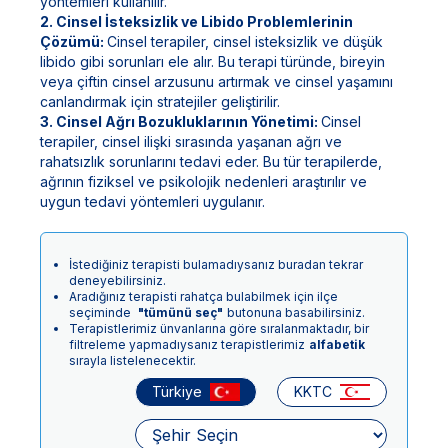
yöntemleri kullanılır.
2. Cinsel İsteksizlik ve Libido Problemlerinin
Çözümü:
Cinsel terapiler, cinsel isteksizlik ve düşük
libido gibi sorunları ele alır. Bu terapi türünde, bireyin
veya çiftin cinsel arzusunu artırmak ve cinsel yaşamını
canlandırmak için stratejiler geliştirilir.
3. Cinsel Ağrı Bozukluklarının Yönetimi:
Cinsel
terapiler, cinsel ilişki sırasında yaşanan ağrı ve
rahatsızlık sorunlarını tedavi eder. Bu tür terapilerde,
ağrının fiziksel ve psikolojik nedenleri araştırılır ve
uygun tedavi yöntemleri uygulanır.
İstediğiniz terapisti bulamadıysanız buradan tekrar
deneyebilirsiniz.
Aradığınız terapisti rahatça bulabilmek için ilçe
seçiminde
"tümünü seç"
butonuna basabilirsiniz.
Terapistlerimiz ünvanlarına göre sıralanmaktadır, bir
filtreleme yapmadıysanız terapistlerimiz
alfabetik
sırayla listelenecektir.
Türkiye
KKTC