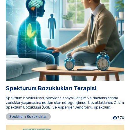
Spekturum Bozuklukları Terapisi
Spektrum bozuklukları, bireylerin sosyal iletişim ve davranışlarında
zorluklar yaşamasına neden olan nörogelişimsel bozukluklardır. Otizm
Spektrum Bozukluğu (OSB) ve Asperger Sendromu, spektrum
bozukluklarının en yaygın türlerindendir. Terapistimburada.com,
Türkiye'nin dört bir yanındaki uzman terapistlere ulaşmanızı sağlar.
Spektrum Bozuklukları
770