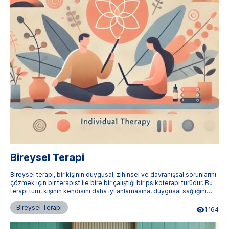
Bireysel Terapi
Bireysel terapi, bir kişinin duygusal, zihinsel ve davranışsal sorunlarını
çözmek için bir terapist ile bire bir çalıştığı bir psikoterapi türüdür. Bu
terapi türü, kişinin kendisini daha iyi anlamasına, duygusal sağlığını
iyileştirmesine ve yaşam kalitesini artırmasına yardımcı olur.
Terapistimburada.com, Türkiye'nin dört bir yanındaki uzman bireysel
Bireysel Terapi
1.164
terapistlere ulaşmanızı sağlar.