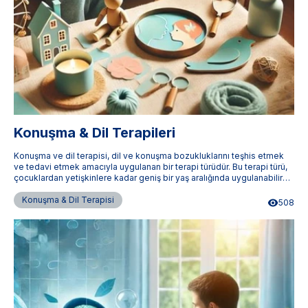
Konuşma & Dil Terapileri
Konuşma ve dil terapisi, dil ve konuşma bozukluklarını teşhis etmek
ve tedavi etmek amacıyla uygulanan bir terapi türüdür. Bu terapi türü,
çocuklardan yetişkinlere kadar geniş bir yaş aralığında uygulanabilir
ve bireylerin iletişim becerilerini geliştirmelerine yardımcı olur.
Terapistimburada.com, Türkiye'nin dört bir yanındaki uzman konuşma
Konuşma & Dil Terapisi
508
ve dil terapistlerine ulaşmanızı sağlar.