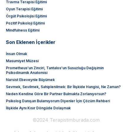
Travma Terapisi Eğitimi
Oyun Terapisi Eğitimi
Örgüt Psikolojisi Eğitimi
Pozitif Psikoloji Eğitimi
Mindfulness Eğitimi
Son Eklenen İçerikler
İnsan Olmak
Masumiyet Müzesi
Prometheus’un Zinciri, Tantalos’un Susuzluğu Değişimin
Psikodinamik Anatomisi
Narsist Ebeveynle Büyümek
Sevmek, Sevilmek, Sahiplenilmek: Bir İlişkide Hangisi, Ne Zaman?
Neden Kendine Göre Bir Partner Bulmakta Zorlanıyorsun?
Psikolog Danışan Bulamıyorum Diyenler İçin Çözüm Rehberi
İlişkide Aynı Kısır Döngüde Dolaşmak
©2024 Terapistimburada.com