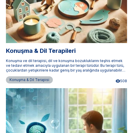
Konuşma & Dil Terapileri
Konuşma ve dil terapisi, dil ve konuşma bozukluklarını teşhis etmek
ve tedavi etmek amacıyla uygulanan bir terapi türüdür. Bu terapi türü,
çocuklardan yetişkinlere kadar geniş bir yaş aralığında uygulanabilir
ve bireylerin iletişim becerilerini geliştirmelerine yardımcı olur.
Terapistimburada.com, Türkiye'nin dört bir yanındaki uzman konuşma
Konuşma & Dil Terapisi
508
ve dil terapistlerine ulaşmanızı sağlar.