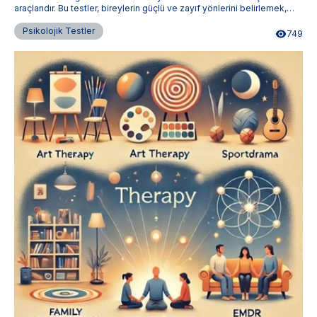
araçlarıdır. Bu testler, bireylerin güçlü ve zayıf yönlerini belirlemek,
tanı koymak ve uygun tedavi planları oluşturmak için kullanılır.
Terapistimburada.com, Türkiye'nin dört bir yanındaki uzman
Psikolojik Testler
749
terapistlere ulaşmanızı sağlar.