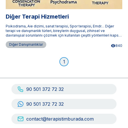
Diğer Terapi Hizmetleri
Psikodrama, Aie dizimi, sanat terapisi, Spor terapisi, Emdr… Diğer
terapi ve danışmanlık türleri, bireylerin duygusal, zihinsel ve
davranışsal sorunlarını çözmek için kullanılan çeşitli yöntemleri kapsar.
Bu terapiler, bireylerin kişisel gelişimini destekler ve yaşam kalitelerini
artırır. Terapistimburada.com, Türkiye'nin dört bir yanındaki uzman
Diğer Danışmanlıklar
840
terapistlere ulaşmanızı sağlar.
1
90 501 372 72 32
90 501 372 72 32
contact@terapistimburada.com