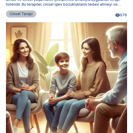
türleridir. Bu terapiler, cinsel işlev bozukluklarını tedavi etmeyi ve
cinsel ilişki kalitesini artırmayı amaçlar. Terapistimburada.com,
Türkiye'nin dört bir yanındaki uzman cinsel terapistlere ulaşmanızı
Cinsel Terapi
976
sağlar.