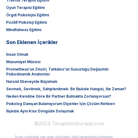
Travma Terapisi Eğitimi
Oyun Terapisi Eğitimi
Örgüt Psikolojisi Eğitimi
Pozitif Psikoloji Eğitimi
Mindfulness Eğitimi
Son Eklenen İçerikler
İnsan Olmak
Masumiyet Müzesi
Prometheus’un Zinciri, Tantalos’un Susuzluğu Değişimin
Psikodinamik Anatomisi
Narsist Ebeveynle Büyümek
Sevmek, Sevilmek, Sahiplenilmek: Bir İlişkide Hangisi, Ne Zaman?
Neden Kendine Göre Bir Partner Bulmakta Zorlanıyorsun?
Psikolog Danışan Bulamıyorum Diyenler İçin Çözüm Rehberi
İlişkide Aynı Kısır Döngüde Dolaşmak
©2024 Terapistimburada.com
İş bu sayfada yer alan görüşler, ilgili terapistin/uzmanın