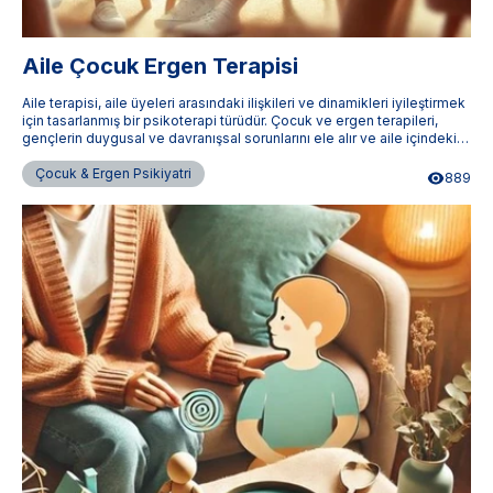
Aile Çocuk Ergen Terapisi
Aile terapisi, aile üyeleri arasındaki ilişkileri ve dinamikleri iyileştirmek
için tasarlanmış bir psikoterapi türüdür. Çocuk ve ergen terapileri,
gençlerin duygusal ve davranışsal sorunlarını ele alır ve aile içindeki
etkileşimleri güçlendirir. Terapistimburada.com, aile terapileri
konusunda uzman terapistlere ulaşmanızı sağlar.
Çocuk & Ergen Psikiyatri
889