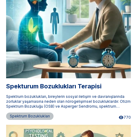
Spekturum Bozuklukları Terapisi
Spektrum bozuklukları, bireylerin sosyal iletişim ve davranışlarında
zorluklar yaşamasına neden olan nörogelişimsel bozukluklardır. Otizm
Spektrum Bozukluğu (OSB) ve Asperger Sendromu, spektrum
bozukluklarının en yaygın türlerindendir. Terapistimburada.com,
Türkiye'nin dört bir yanındaki uzman terapistlere ulaşmanızı sağlar.
Spektrum Bozuklukları
770