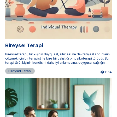
Bireysel Terapi
Bireysel terapi, bir kişinin duygusal, zihinsel ve davranışsal sorunlarını
çözmek için bir terapist ile bire bir çalıştığı bir psikoterapi türüdür. Bu
terapi türü, kişinin kendisini daha iyi anlamasına, duygusal sağlığını
iyileştirmesine ve yaşam kalitesini artırmasına yardımcı olur.
Terapistimburada.com, Türkiye'nin dört bir yanındaki uzman bireysel
Bireysel Terapi
1.164
terapistlere ulaşmanızı sağlar.