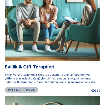
Evlilik & Çift Terapileri
Evlilik ve çift terapileri, ilişkilerde yaşanan sorunları çözmek ve
çiftlerin arasındaki bağı güçlendirmek amacıyla uygulanan terapi
türleridir. Bu terapiler, çiftlerin birbirlerini daha iyi anlamalarına, iletişim
becerilerini geliştirmelerine ve ilişkilerini daha sağlıklı bir hale
getirmelerine yardımcı olur. Terapistimburada.com, Türkiye'nin dört
Evlilik & Çift Terapisi
539
bir yanındaki uzman evlilik ve çift terapistlerine ulaşmanızı sağlar.