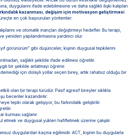
ına, duygularını ifade edebilmesine ve daha sağlıklı ilişki kalıpları
rkındalık kazanması
,
değişim için motivasyon geliştirmesi
süreçte en çok başvurulan yöntemler:
plarını ve otomatik inançları değiştirmeyi hedefler. Bu terapi,
ve yeniden yapılandırmasına yardımcı olur.
ıf görünürüm” gibi düşünceler, kişinin duygusal tepkilerini
ılmadan, sağlıklı şekilde ifade edilmesi öğretilir.
gılı bir şekilde anlatmayı öğrenir.
mediği için dolaylı yollar seçen birey, artık rahatsız olduğu bir
li olan bir terapi türüdür. Pasif agresif bireyler sıklıkla
u beceriler kazandırılır:
 tepki olarak gelişiyor, bu farkındalık geliştirilir.
etilir.
lar kurması sağlanır.
 etmek ve duygusal yükleri hafifletmek üzerine çalışılır.
olumsuz duygulardan kaçma eğilimidir. ACT, kişinin bu duygularla