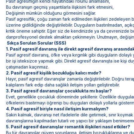
Pasif agresifliğin kendi hayatındaki rolünü anlamasını,
Bu davranışın geçmiş yaşantılarla ilişkisini fark etmesini,
Değişimin mümkün olduğunu görmesini sağlar.
Pasif agresiflik, çoğu zaman fark edilmeden ilişkileri zedeleyen bir
üzerine gidildiğinde değiştirilebilir. Duyguların bastırılmadan, açık
kritik öneme sahiptir. Eğer siz de kendinizde ya da çevrenizde b
danprofesyonel destek almaktan çekinmeyin. Unutmayın, değişim f
Sıkça Sorulan Sorular (SSS)
1. Pasif agresif davranış ile direkt agresif davranış arasındak
Pasif agresif davranış, öfke veya kırgınlık gibi duyguların dolaylı
bir işi isteksizce yapmak gibi. Direkt agresif davranışta ise kişi 
çatışmadan kaçınmaz.
2. Pasif agresif kişilik bozukluğu kalıcı mıdır?
Hayır, pasif agresif davranışlar zamanla değiştirilebilir. Doğru tera
kalıplarını fark edip daha sağlıklı iletişim yolları geliştirebilir.
3. Pasif agresif davranışlar çocuklukta mı başlar?
Evet, genellikle çocukluk döneminde şekillenir. Özellikle duygula
öfkelerini bastırmayı öğrenip bu duyguları dolaylı yollarla gösterm
4. Pasif agresif biriyle nasıl iletişim kurmalıyım?
Sakin kalmak, davranışı net ifadelerle dile getirmek, sınır koymak 
davranışlarına kapılmadan tutarlı ve yapıcı bir yaklaşım benimsem
5. Pasif agresif davranışlar romantik ilişkileri nasıl etkiler?
Bu tür davranışlar güven sorunlarına, iletişim bozukluklarına ve d