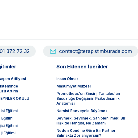
01 372 72 32
contact@terapistimburada.com
itimler
Son Eklenen İçerikler
aşam Atölyesi
İnsan Olmak
sisteminde
Masumiyet Müzesi
zü Artırın
Prometheus’un Zinciri, Tantalos’un
EVEYNLER OKULU
Susuzluğu Değişimin Psikodinamik
Anatomisi
si Eğitimi
Narsist Ebeveynle Büyümek
 Eğitimi
Sevmek, Sevilmek, Sahiplenilmek: Bir
İlişkide Hangisi, Ne Zaman?
isi Eğitimi
Neden Kendine Göre Bir Partner
ji Eğitimi
Bulmakta Zorlanıyorsun?