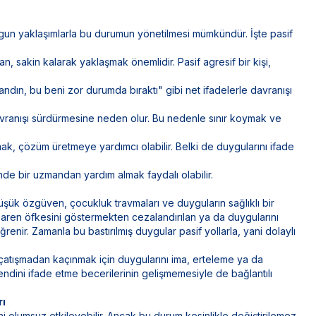
 uygun yaklaşımlarla bu durumun yönetilmesi mümkündür. İşte pasif
n, sakin kalarak yaklaşmak önemlidir. Pasif agresif bir kişi,
dın, bu beni zor durumda bıraktı" gibi net ifadelerle davranışı
davranışı sürdürmesine neden olur. Bu nedenle sınır koymak ve
k, çözüm üretmeye yardımcı olabilir. Belki de duygularını ifade
de bir uzmandan yardım almak faydalı olabilir.
düşük özgüven, çocukluk travmaları ve duyguların sağlıklı bir
ibaren öfkesini göstermekten cezalandırılan ya da duygularını
renir. Zamanla bu bastırılmış duygular pasif yollarla, yani dolaylı
t çatışmadan kaçınmak için duygularını ima, erteleme ya da
 kendini ifade etme becerilerinin gelişmemesiyle de bağlantılı
rı
iğini olumsuz etkileyebilir. Ancak bu durum kesinlikle değiştirilemez