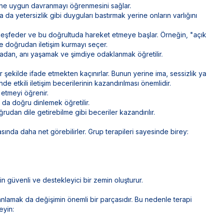
ine uygun davranmayı öğrenmesini sağlar.
ya da yetersizlik gibi duyguları bastırmak yerine onların varlığını
keşfeder ve bu doğrultuda hareket etmeye başlar. Örneğin, "açık
ine doğrudan iletişim kurmayı seçer.
dan, anı yaşamak ve şimdiye odaklanmak öğretilir.
bir şekilde ifade etmekten kaçınırlar. Bunun yerine ima, sessizlik ya
de etkili iletişim becerilerinin kazandırılması önemlidir.
 etmeyi öğrenir.
 da doğru dinlemek öğretilir.
udan dile getirebilme gibi beceriler kazandırılır.
asında daha net görebilirler. Grup terapileri sayesinde birey:
için güvenli ve destekleyici bir zemin oluşturur.
 anlamak da değişimin önemli bir parçasıdır. Bu nedenle terapi
eyin: