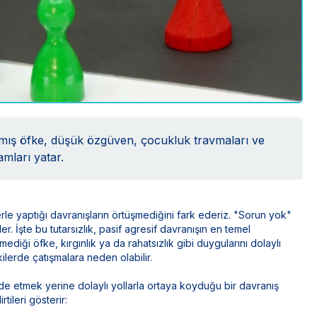
rılmış öfke, düşük özgüven, çocukluk travmaları ve
amları yatar.
le yaptığı davranışların örtüşmediğini fark ederiz. "Sorun yok"
r. İşte bu tutarsızlık, pasif agresif davranışın en temel
ediği öfke, kırgınlık ya da rahatsızlık gibi duygularını dolaylı
işkilerde çatışmalara neden olabilir.
ifade etmek yerine dolaylı yollarla ortaya koyduğu bir davranış
tileri gösterir: