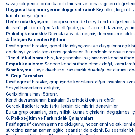
savaşmak yerine onları kabul etmesini ve buna rağmen değerler
Duygusal kaçınma yerine duygusal kabul:
Kişi öfke, kırgınlık 
kabul etmeyi öğrenir.
Değer odaklı yaşam:
Terapi sürecinde birey kendi değerlerini 
iletişim" gibi bir değeri fark ettiğinde, pasif agresif davranış yer
Psikolojik esneklik:
Duygulara ya da geçmiş deneyimlere takılma
4. İletişim Becerileri Eğitimi
Pasif agresif bireyler, genellikle ihtiyaçlarını ve duygularını açık 
da dolaylı yollarla tepkilerini gösterirler. Bu nedenle tedavi sürecin
‘Ben dili’ kullanımı:
Kişi, karşısındakini suçlamadan kendini ifade
Empatik dinleme:
Sadece kendini ifade etmek değil, karşı tarafı
Sınır koyma:
Hayır diyebilme, rahatsızlık duyduğu bir durumu doğr
5. Grup Terapileri
Pasif agresif bireyler, grup içinde kendilerini diğer insanların ayn
Sosyal becerilerini geliştirir,
Geribildirim almayı öğrenir,
Kendi davranışlarının başkaları üzerindeki etkisini görür,
Gerçek ilişkiler içinde farklı iletişim biçimlerini deneyimler.
Bu tür grup ortamları, bireyin ilişki kurma biçimlerini değiştirmesi 
6. Psikoeğitim ve Farkındalık Çalışmaları
Pasif agresif davranışların ne olduğunu, nedenlerini ve etkilerini
sürecine zaman zaman eğitici seanslar da eklenir. Bu seanslar bir