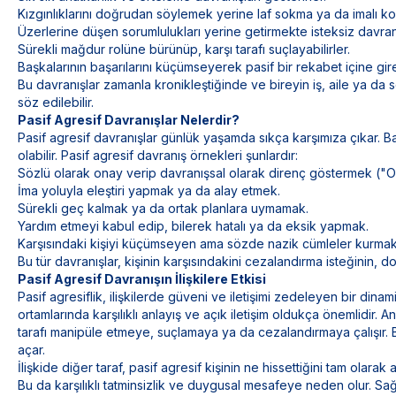
Kızgınlıklarını doğrudan söylemek yerine laf sokma ya da imalı ko
Üzerlerine düşen sorumlulukları yerine getirmekte isteksiz davrana
Sürekli mağdur rolüne bürünüp, karşı tarafı suçlayabilirler.
Başkalarının başarılarını küçümseyerek pasif bir rekabet içine gireb
Bu davranışlar zamanla kronikleştiğinde ve bireyin iş, aile ya da 
söz edilebilir.
Pasif Agresif Davranışlar Nelerdir?
Pasif agresif davranışlar günlük yaşamda sıkça karşımıza çıkar. Ba
olabilir. Pasif agresif davranış örnekleri şunlardır:
Sözlü olarak onay verip davranışsal olarak direnç göstermek ("O
İma yoluyla eleştiri yapmak ya da alay etmek.
Sürekli geç kalmak ya da ortak planlara uymamak.
Yardım etmeyi kabul edip, bilerek hatalı ya da eksik yapmak.
Karşısındaki kişiyi küçümseyen ama sözde nazik cümleler kurmak
Bu tür davranışlar, kişinin karşısındakini cezalandırma isteğinin, 
Pasif Agresif Davranışın İlişkilere Etkisi
Pasif agresiflik, ilişkilerde güveni ve iletişimi zedeleyen bir dinami
ortamlarında karşılıklı anlayış ve açık iletişim oldukça önemlidir. A
tarafı manipüle etmeye, suçlamaya ya da cezalandırmaya çalışır. 
açar.
İlişkide diğer taraf, pasif agresif kişinin ne hissettiğini tam olarak
Bu da karşılıklı tatminsizlik ve duygusal mesafeye neden olur. Sağlı