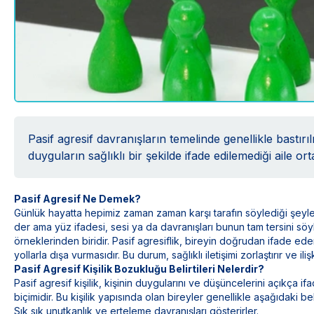
Pasif agresif davranışların temelinde genellikle bastı
duyguların sağlıklı bir şekilde ifade edilemediği aile ort
Pasif Agresif Ne Demek?
Günlük hayatta hepimiz zaman zaman karşı tarafın söylediği şeyler
der ama yüz ifadesi, sesi ya da davranışları bunun tam tersini söyle
örneklerinden biridir. Pasif agresiflik, bireyin doğrudan ifade edem
yollarla dışa vurmasıdır. Bu durum, sağlıklı iletişimi zorlaştırır ve il
Pasif Agresif Kişilik Bozukluğu Belirtileri Nelerdir?
Pasif agresif kişilik, kişinin duygularını ve düşüncelerini açıkça 
biçimidir. Bu kişilik yapısında olan bireyler genellikle aşağıdaki belir
Sık sık unutkanlık ve erteleme davranışları gösterirler.