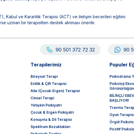
?
, Kabul ve Kararlılık Terapisi (ACT) ve iletişim becerileri eğitimi
irse uzman bir terapistten destek alınması önerilir.
90 501 372 72 32
90 5
Terapilerimiz
Populer Eğ
Bireysel Terapi
Psikodrama Y
Evlilik & Çift Terapisi
Psikoloji Eko
Görünürlüğünü
Aile (Çocuk-Ergen) Terapisi
BİLİNÇLİ EB
Cinsel Terapi
BAŞLIYOR!
Yetişkin Psikiyatri
Travma Terapi
Çocuk & Ergen Psikiyatri
Oyun Terapisi
Konuşma & Dil Terapisi
Örgüt Psikoloj
Spektrum Bozuklukları
Pozitif Psikolo
Psikolojik Testler