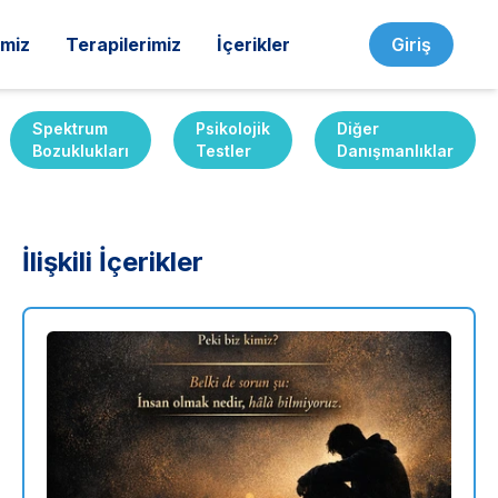
imiz
Terapilerimiz
İçerikler
Giriş
Spektrum
Psikolojik
Diğer
Bozuklukları
Testler
Danışmanlıklar
İlişkili İçerikler