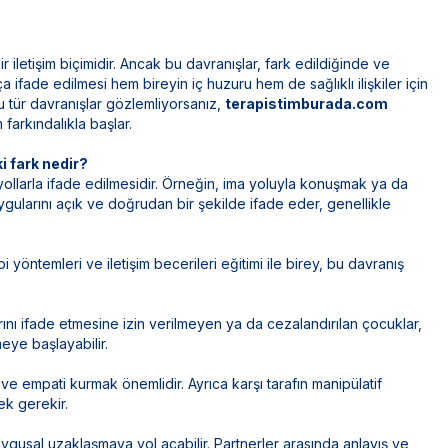
 iletişim biçimidir. Ancak bu davranışlar, fark edildiğinde ve
ça ifade edilmesi hem bireyin iç huzuru hem de sağlıklı ilişkiler için
u tür davranışlar gözlemliyorsanız,
terapistimburada.com
arkındalıkla başlar.
i fark nedir?
 yollarla ifade edilmesidir. Örneğin, ima yoluyla konuşmak ya da
duygularını açık ve doğrudan bir şekilde ifade eder, genellikle
pi yöntemleri ve iletişim becerileri eğitimi ile birey, bu davranış
rını ifade etmesine izin verilmeyen ya da cezalandırılan çocuklar,
eye başlayabilir.
ve empati kurmak önemlidir. Ayrıca karşı tarafın manipülatif
ek gerekir.
uygusal uzaklaşmaya yol açabilir. Partnerler arasında anlayış ve