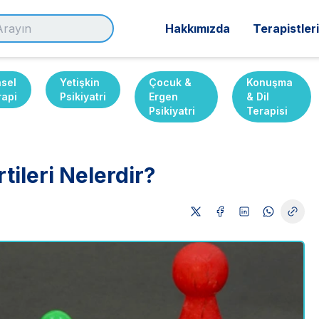
Hakkımızda
Terapistler
nsel
Yetişkin
Çocuk &
Konuşma
rapi
Psikiyatri
Ergen
& Dil
Psikiyatri
Terapisi
tileri Nelerdir?