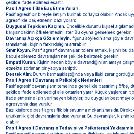
şekilde ifade edilmesi esastır.
Pasif Agresiflikle Baş Etme Yolları
Pasif agresif bir bireyle iletişim kurmak zorlayıcı olabilir. Ancak
agresiflikle baş etmenin bazı yolları:
Duygusal Tepkiden Kaçının:
Öncelikle durumu kişisel algılamada
karşısındakinin öfkelenmesini ister. Bu oyuna gelmemek gerekir.
Davranışı Açıkça Gözlemleyin:
"Şunu söyledin ama şöyle davran
tanımlamak, kişinin farkındalığını artırabilir.
Sınır Koyun:
Pasif agresif davranışları tolere etmek, kişinin bu 
kabul edilemez davranışları net şekilde belirtmek gerekir.
Empati Kurun:
Kişinin neden böyle davrandığını anlamaya çalışma
etmekte zorlanan bir yapıya sahiptir.
Destek Alın:
Durum karmaşıklaştığında veya ilişki zarar gördüğün
Pasif Agresif Davranışın Psikolojik Nedenleri
Pasif agresif davranışların temelinde genellikle bastırılmış öfke, 
şekilde ifade edilemediği aile ortamları yatar. Küçük yaşlardan it
ifade etmesine izin verilmeyen bireyler, bu duyguları bastırmayı öğ
agresyonla dışa vurulur.
Bazı kişilerde pasif agresiflik bir savunma mekanizmasıdır. Direk
unutkanlık gibi davranışlarla dışa vururlar. Bu davranışlar, kişinin
olabilir.
Pasif Agresif Davranışın Tedavisi ve Psikoterapi Yaklaşımla
Pasif agresif davranışlar bireyin yaşamını, ilişkilerini ve işlevsell