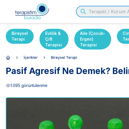
Bireysel
Evlilik &
Aile (Çocuk-
Ci
Terapi
Çift
Ergen)
Te
Terapisi
Terapisi
İçerikler
Bireysel Terapi
Anasayfa
Pasif Agresif Ne Demek? Belir
1.095
görüntülenme