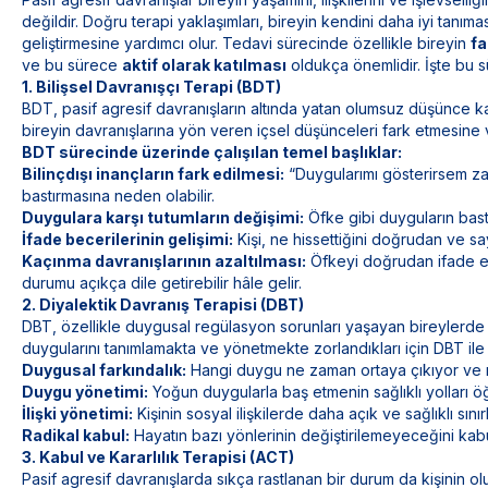
değildir. Doğru terapi yaklaşımları, bireyin kendini daha iyi tanımas
geliştirmesine yardımcı olur. Tedavi sürecinde özellikle bireyin
fa
ve bu sürece
aktif olarak katılması
oldukça önemlidir. İşte bu 
1. Bilişsel Davranışçı Terapi (BDT)
BDT, pasif agresif davranışların altında yatan olumsuz düşünce kalı
bireyin davranışlarına yön veren içsel düşünceleri fark etmesine 
BDT sürecinde üzerinde çalışılan temel başlıklar:
Bilinçdışı inançların fark edilmesi:
“Duygularımı gösterirsem zay
bastırmasına neden olabilir.
Duygulara karşı tutumların değişimi:
Öfke gibi duyguların bastır
İfade becerilerinin gelişimi:
Kişi, ne hissettiğini doğrudan ve say
Kaçınma davranışlarının azaltılması:
Öfkeyi doğrudan ifade ede
durumu açıkça dile getirebilir hâle gelir.
2. Diyalektik Davranış Terapisi (DBT)
DBT, özellikle duygusal regülasyon sorunları yaşayan bireylerde etki
duygularını tanımlamakta ve yönetmekte zorlandıkları için DBT ile ş
Duygusal farkındalık:
Hangi duygu ne zaman ortaya çıkıyor ve neye
Duygu yönetimi:
Yoğun duygularla baş etmenin sağlıklı yolları öğr
İlişki yönetimi:
Kişinin sosyal ilişkilerde daha açık ve sağlıklı sınır
Radikal kabul:
Hayatın bazı yönlerinin değiştirilemeyeceğini kabul
3. Kabul ve Kararlılık Terapisi (ACT)
Pasif agresif davranışlarda sıkça rastlanan bir durum da kişinin 