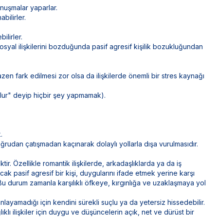
nuşmalar yaparlar.
bilirler.
ilirler.
sosyal ilişkilerini bozduğunda pasif agresif kişilik bozukluğundan
zen fark edilmesi zor olsa da ilişkilerde önemli bir stres kaynağı
lur" deyip hiçbir şey yapmamak).
.
doğrudan çatışmadan kaçınarak dolaylı yollarla dışa vurulmasıdır.
ktir. Özellikle romantik ilişkilerde, arkadaşlıklarda ya da iş
ncak pasif agresif bir kişi, duygularını ifade etmek yerine karşı
Bu durum zamanla karşılıklı öfkeye, kırgınlığa ve uzaklaşmaya yol
 anlayamadığı için kendini sürekli suçlu ya da yetersiz hissedebilir.
klı ilişkiler için duygu ve düşüncelerin açık, net ve dürüst bir