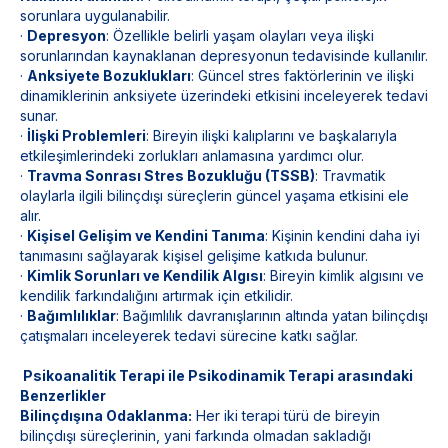
sorunlara uygulanabilir.
·
Depresyon
: Özellikle belirli yaşam olayları veya ilişki
sorunlarından kaynaklanan depresyonun tedavisinde kullanılır.
·
Anksiyete Bozuklukları
: Güncel stres faktörlerinin ve ilişki
dinamiklerinin anksiyete üzerindeki etkisini inceleyerek tedavi
sunar.
·
İlişki Problemleri
: Bireyin ilişki kalıplarını ve başkalarıyla
etkileşimlerindeki zorlukları anlamasına yardımcı olur.
·
Travma Sonrası Stres Bozukluğu (TSSB)
: Travmatik
olaylarla ilgili bilinçdışı süreçlerin güncel yaşama etkisini ele
alır.
·
Kişisel Gelişim ve Kendini Tanıma
: Kişinin kendini daha iyi
tanımasını sağlayarak kişisel gelişime katkıda bulunur.
·
Kimlik Sorunları ve Kendilik Algısı
: Bireyin kimlik algısını ve
kendilik farkındalığını artırmak için etkilidir.
·
Bağımlılıklar
: Bağımlılık davranışlarının altında yatan bilinçdışı
çatışmaları inceleyerek tedavi sürecine katkı sağlar.
Psikoanalitik Terapi ile Psikodinamik Terapi arasındaki
Benzerlikler
Bilinçdışına Odaklanma:
Her iki terapi türü de bireyin
bilinçdışı süreçlerinin, yani farkında olmadan sakladığı