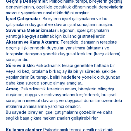
Geçmiş Deneyimler:
Psikodinamik terapi, bireylerin geçmiş
deneyimlerinin, özellikle çocukluk dönemindeki deneyimlerin,
mevcut yaşamlarını nasıl etkilediğini araştırır.
İçsel Çatışmalar:
Bireylerin içsel çatışmalarını ve bu
çatışmaların duygusal ve davranışsal sonuçlarını araştırır.
Savunma Mekanizmaları:
Egonun, içsel çatışmaların
yarattığı kaygıyı azaltmak için kullandığı stratejilerdir.
Aktarım ve Karşı Aktarım:
Terapide, danışanın terapiste
geçmiş ilişkilerindeki duyguları yansıtması (aktarım) ve
terapistin danışana yönelik duygusal tepkileri (karşı aktarım)
süreçleridir.
Süre ve Sıklık:
Psikodinamik terapi genellikle haftada bir
veya iki kez, ortalama birkaç ay ila bir yıl sürecek şekilde
yapılandırılır. Bu terapi, belirli hedeflere yönelik olduğundan
daha kısa sürede sonuç almayı amaçlar..
Amaç:
Psikodinamik terapinin amacı, bireylerin bilinçdışı
düşünce, duygu ve motivasyonlarını keşfederek, bu içsel
süreçlerin mevcut davranış ve duygusal durumlar üzerindeki
etkilerini anlamalarına yardımcı olmaktır.
Bu sayede bireyler, içsel çatışmalarını çözebilir ve daha
sağlıklı başa çıkma mekanizmaları geliştirebilirler.
Kullanım alanları:
Psikodinamik terapi, çeşitli psikolojik