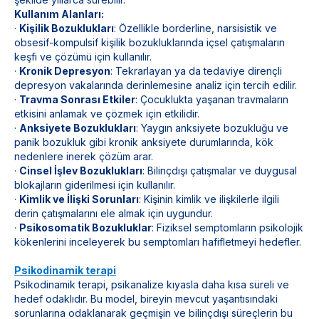
Kullanım Alanları:
·
Kişilik Bozuklukları
: Özellikle borderline, narsisistik ve
obsesif-kompulsif kişilik bozukluklarında içsel çatışmaların
keşfi ve çözümü için kullanılır.
·
Kronik Depresyon
: Tekrarlayan ya da tedaviye dirençli
depresyon vakalarında derinlemesine analiz için tercih edilir.
·
Travma Sonrası Etkiler
: Çocuklukta yaşanan travmaların
etkisini anlamak ve çözmek için etkilidir.
·
Anksiyete Bozuklukları
: Yaygın anksiyete bozukluğu ve
panik bozukluk gibi kronik anksiyete durumlarında, kök
nedenlere inerek çözüm arar.
·
Cinsel İşlev Bozuklukları
: Bilinçdışı çatışmalar ve duygusal
blokajların giderilmesi için kullanılır.
·
Kimlik ve İlişki Sorunları
: Kişinin kimlik ve ilişkilerle ilgili
derin çatışmalarını ele almak için uygundur.
·
Psikosomatik Bozukluklar
: Fiziksel semptomların psikolojik
kökenlerini inceleyerek bu semptomları hafifletmeyi hedefler.
Psikodinamik terapi
Psikodinamik terapi, psikanalize kıyasla daha kısa süreli ve
hedef odaklıdır. Bu model, bireyin mevcut yaşantısındaki
sorunlarına odaklanarak geçmişin ve bilinçdışı süreçlerin bu