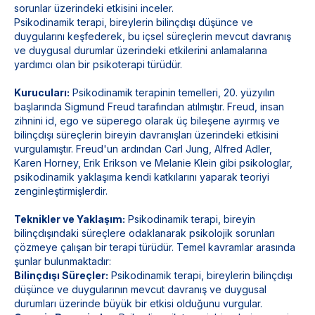
sorunlar üzerindeki etkisini inceler.
Psikodinamik terapi, bireylerin bilinçdışı düşünce ve
duygularını keşfederek, bu içsel süreçlerin mevcut davranış
ve duygusal durumlar üzerindeki etkilerini anlamalarına
yardımcı olan bir psikoterapi türüdür.
Kurucuları:
Psikodinamik terapinin temelleri, 20. yüzyılın
başlarında Sigmund Freud tarafından atılmıştır. Freud, insan
zihnini id, ego ve süperego olarak üç bileşene ayırmış ve
bilinçdışı süreçlerin bireyin davranışları üzerindeki etkisini
vurgulamıştır. Freud'un ardından Carl Jung, Alfred Adler,
Karen Horney, Erik Erikson ve Melanie Klein gibi psikologlar,
psikodinamik yaklaşıma kendi katkılarını yaparak teoriyi
zenginleştirmişlerdir.
Teknikler ve Yaklaşım:
Psikodinamik terapi, bireyin
bilinçdışındaki süreçlere odaklanarak psikolojik sorunları
çözmeye çalışan bir terapi türüdür. Temel kavramlar arasında
şunlar bulunmaktadır:
Bilinçdışı Süreçler:
Psikodinamik terapi, bireylerin bilinçdışı
düşünce ve duygularının mevcut davranış ve duygusal
durumları üzerinde büyük bir etkisi olduğunu vurgular.