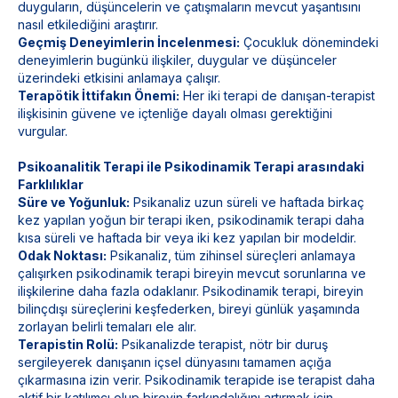
duyguların, düşüncelerin ve çatışmaların mevcut yaşantısını
nasıl etkilediğini araştırır.
Geçmiş Deneyimlerin İncelenmesi:
Çocukluk dönemindeki
deneyimlerin bugünkü ilişkiler, duygular ve düşünceler
üzerindeki etkisini anlamaya çalışır.
Terapötik İttifakın Önemi:
Her iki terapi de danışan-terapist
ilişkisinin güvene ve içtenliğe dayalı olması gerektiğini
vurgular.
Psikoanalitik Terapi ile Psikodinamik Terapi arasındaki
Farklılıklar
Süre ve Yoğunluk:
Psikanaliz uzun süreli ve haftada birkaç
kez yapılan yoğun bir terapi iken, psikodinamik terapi daha
kısa süreli ve haftada bir veya iki kez yapılan bir modeldir.
Odak Noktası:
Psikanaliz, tüm zihinsel süreçleri anlamaya
çalışırken psikodinamik terapi bireyin mevcut sorunlarına ve
ilişkilerine daha fazla odaklanır. Psikodinamik terapi, bireyin
bilinçdışı süreçlerini keşfederken, bireyi günlük yaşamında
zorlayan belirli temaları ele alır.
Terapistin Rolü:
Psikanalizde terapist, nötr bir duruş
sergileyerek danışanın içsel dünyasını tamamen açığa
çıkarmasına izin verir. Psikodinamik terapide ise terapist daha
aktif bir katılımcı olup bireyin farkındalığını artırmak için