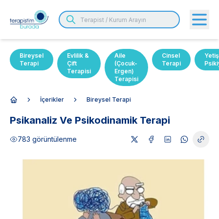
Bireysel
Evlilik &
Aile
Cinsel
Yetiş
Terapi
Çift
(Çocuk-
Terapi
Psiki
Terapisi
Ergen)
Terapisi
İçerikler
Bireysel Terapi
Anasayfa
Psikanaliz Ve Psikodinamik Terapi
783
görüntülenme