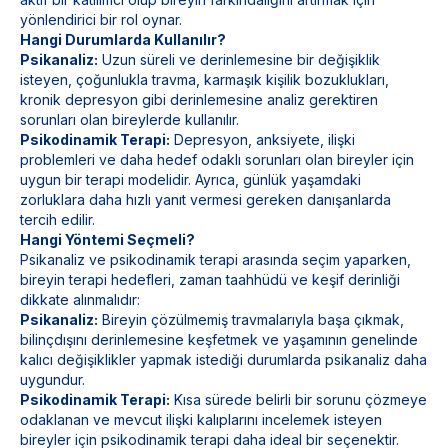
yönlendirici bir rol oynar.
Hangi Durumlarda Kullanılır?
Psikanaliz:
Uzun süreli ve derinlemesine bir değişiklik
isteyen, çoğunlukla travma, karmaşık kişilik bozuklukları,
kronik depresyon gibi derinlemesine analiz gerektiren
sorunları olan bireylerde kullanılır.
Psikodinamik Terapi:
Depresyon, anksiyete, ilişki
problemleri ve daha hedef odaklı sorunları olan bireyler için
uygun bir terapi modelidir. Ayrıca, günlük yaşamdaki
zorluklara daha hızlı yanıt vermesi gereken danışanlarda
tercih edilir.
Hangi Yöntemi Seçmeli?
Psikanaliz ve psikodinamik terapi arasında seçim yaparken,
bireyin terapi hedefleri, zaman taahhüdü ve keşif derinliği
dikkate alınmalıdır:
Psikanaliz:
Bireyin çözülmemiş travmalarıyla başa çıkmak,
bilinçdışını derinlemesine keşfetmek ve yaşamının genelinde
kalıcı değişiklikler yapmak istediği durumlarda psikanaliz daha
uygundur.
Psikodinamik Terapi:
Kısa sürede belirli bir sorunu çözmeye
odaklanan ve mevcut ilişki kalıplarını incelemek isteyen
bireyler için psikodinamik terapi daha ideal bir seçenektir.