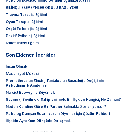
Psikoloji Ekosisteminde Görünürlüğünüzü Artırın
BİLİNÇLİ EBEVEYNLER OKULU BAŞLIYOR!
Travma Terapisi Eğitimi
Oyun Terapisi Eğitimi
Örgüt Psikolojisi Eğitimi
Pozitif Psikoloji Eğitimi
Mindfulness Eğitimi
Son Eklenen İçerikler
İnsan Olmak
Masumiyet Müzesi
Prometheus’un Zinciri, Tantalos’un Susuzluğu Değişimin
Psikodinamik Anatomisi
Narsist Ebeveynle Büyümek
Sevmek, Sevilmek, Sahiplenilmek: Bir İlişkide Hangisi, Ne Zaman?
Neden Kendine Göre Bir Partner Bulmakta Zorlanıyorsun?
Psikolog Danışan Bulamıyorum Diyenler İçin Çözüm Rehberi
İlişkide Aynı Kısır Döngüde Dolaşmak