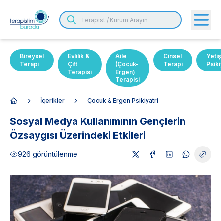
Bireysel
Evlilik &
Aile
Cinsel
Yetiş
Terapi
Çift
(Çocuk-
Terapi
Psiki
Terapisi
Ergen)
Terapisi
İçerikler
Çocuk & Ergen Psikiyatri
Anasayfa
Sosyal Medya Kullanımının Gençlerin
Özsaygısı Üzerindeki Etkileri
926
görüntülenme