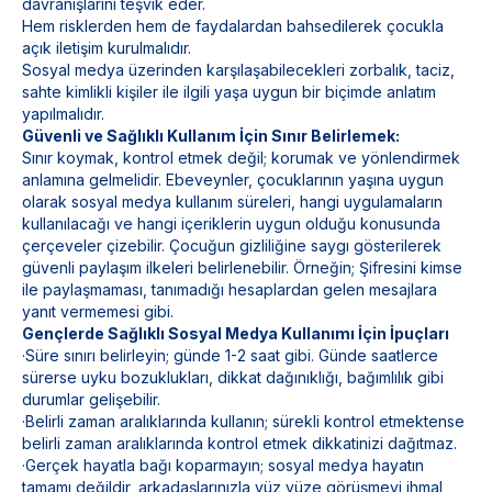
davranışlarını teşvik eder.
Hem risklerden hem de faydalardan bahsedilerek çocukla
açık iletişim kurulmalıdır.
Sosyal medya üzerinden karşılaşabilecekleri zorbalık, taciz,
sahte kimlikli kişiler ile ilgili yaşa uygun bir biçimde anlatım
yapılmalıdır.
Güvenli ve Sağlıklı Kullanım İçin Sınır Belirlemek:
Sınır koymak, kontrol etmek değil; korumak ve yönlendirmek
anlamına gelmelidir. Ebeveynler, çocuklarının yaşına uygun
olarak sosyal medya kullanım süreleri, hangi uygulamaların
kullanılacağı ve hangi içeriklerin uygun olduğu konusunda
çerçeveler çizebilir. Çocuğun gizliliğine saygı gösterilerek
güvenli paylaşım ilkeleri belirlenebilir. Örneğin; Şifresini kimse
ile paylaşmaması, tanımadığı hesaplardan gelen mesajlara
yanıt vermemesi gibi.
Gençlerde Sağlıklı Sosyal Medya Kullanımı İçin İpuçları
·Süre sınırı belirleyin; günde 1-2 saat gibi. Günde saatlerce
sürerse uyku bozuklukları, dikkat dağınıklığı, bağımlılık gibi
durumlar gelişebilir.
·Belirli zaman aralıklarında kullanın; sürekli kontrol etmektense
belirli zaman aralıklarında kontrol etmek dikkatinizi dağıtmaz.
·Gerçek hayatla bağı koparmayın; sosyal medya hayatın
tamamı değildir, arkadaşlarınızla yüz yüze görüşmeyi ihmal