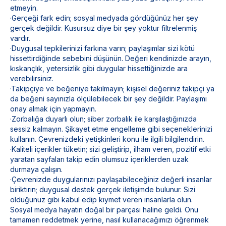
etmeyin.
·Gerçeği fark edin; sosyal medyada gördüğünüz her şey
gerçek değildir. Kusursuz diye bir şey yoktur filtrelenmiş
vardır.
·Duygusal tepkilerinizi farkına varın; paylaşımlar sizi kötü
hissettirdiğinde sebebini düşünün. Değeri kendinizde arayın,
kıskançlık, yetersizlik gibi duygular hissettiğinizde ara
verebilirsiniz.
·Takipçiye ve beğeniye takılmayın; kişisel değeriniz takipçi ya
da beğeni sayınızla ölçülebilecek bir şey değildir. Paylaşımı
onay almak için yapmayın.
·Zorbalığa duyarlı olun; siber zorbalık ile karşılaştığınızda
sessiz kalmayın. Şikayet etme engelleme gibi seçeneklerinizi
kullanın. Çevrenizdeki yetişkinleri konu ile ilgili bilgilendirin.
·Kaliteli içerikler tüketin; sizi geliştirip, ilham veren, pozitif etki
yaratan sayfaları takip edin olumsuz içeriklerden uzak
durmaya çalışın.
·Çevrenizde duygularınızı paylaşabileceğiniz değerli insanlar
biriktirin; duygusal destek gerçek iletişimde bulunur. Sizi
olduğunuz gibi kabul edip kıymet veren insanlarla olun.
Sosyal medya hayatın doğal bir parçası haline geldi. Onu
tamamen reddetmek yerine, nasıl kullanacağımızı öğrenmek