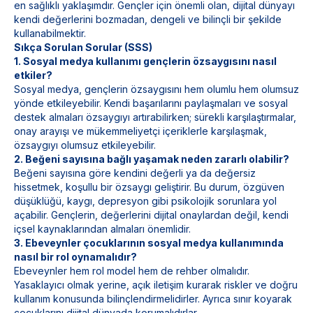
en sağlıklı yaklaşımdır. Gençler için önemli olan, dijital dünyayı
kendi değerlerini bozmadan, dengeli ve bilinçli bir şekilde
kullanabilmektir.
Sıkça Sorulan Sorular (SSS)
1. Sosyal medya kullanımı gençlerin özsaygısını nasıl
etkiler?
Sosyal medya, gençlerin özsaygısını hem olumlu hem olumsuz
yönde etkileyebilir. Kendi başarılarını paylaşmaları ve sosyal
destek almaları özsaygıyı artırabilirken; sürekli karşılaştırmalar,
onay arayışı ve mükemmeliyetçi içeriklerle karşılaşmak,
özsaygıyı olumsuz etkileyebilir.
2. Beğeni sayısına bağlı yaşamak neden zararlı olabilir?
Beğeni sayısına göre kendini değerli ya da değersiz
hissetmek, koşullu bir özsaygı geliştirir. Bu durum, özgüven
düşüklüğü, kaygı, depresyon gibi psikolojik sorunlara yol
açabilir. Gençlerin, değerlerini dijital onaylardan değil, kendi
içsel kaynaklarından almaları önemlidir.
3. Ebeveynler çocuklarının sosyal medya kullanımında
nasıl bir rol oynamalıdır?
Ebeveynler hem rol model hem de rehber olmalıdır.
Yasaklayıcı olmak yerine, açık iletişim kurarak riskler ve doğru
kullanım konusunda bilinçlendirmelidirler. Ayrıca sınır koyarak
çocuklarını dijital dünyada korumalıdırlar.