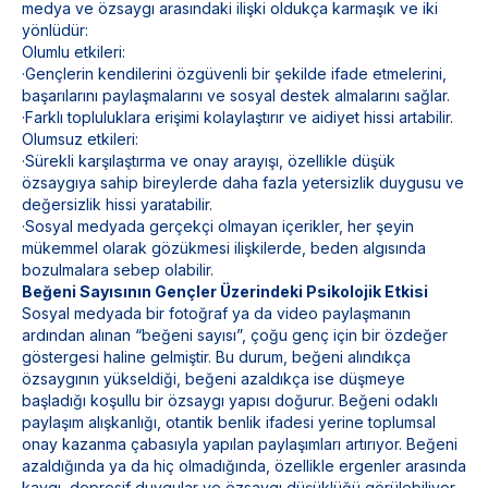
medya ve özsaygı arasındaki ilişki oldukça karmaşık ve iki
yönlüdür:
Olumlu etkileri:
·Gençlerin kendilerini özgüvenli bir şekilde ifade etmelerini,
başarılarını paylaşmalarını ve sosyal destek almalarını sağlar.
·Farklı topluluklara erişimi kolaylaştırır ve aidiyet hissi artabilir.
Olumsuz etkileri:
·Sürekli karşılaştırma ve onay arayışı, özellikle düşük
özsaygıya sahip bireylerde daha fazla yetersizlik duygusu ve
değersizlik hissi yaratabilir.
·Sosyal medyada gerçekçi olmayan içerikler, her şeyin
mükemmel olarak gözükmesi ilişkilerde, beden algısında
bozulmalara sebep olabilir.
Beğeni Sayısının Gençler Üzerindeki Psikolojik Etkisi
Sosyal medyada bir fotoğraf ya da video paylaşmanın
ardından alınan “beğeni sayısı”, çoğu genç için bir özdeğer
göstergesi haline gelmiştir. Bu durum, beğeni alındıkça
özsaygının yükseldiği, beğeni azaldıkça ise düşmeye
başladığı koşullu bir özsaygı yapısı doğurur. Beğeni odaklı
paylaşım alışkanlığı, otantik benlik ifadesi yerine toplumsal
onay kazanma çabasıyla yapılan paylaşımları artırıyor. Beğeni
azaldığında ya da hiç olmadığında, özellikle ergenler arasında
kaygı, depresif duygular ve özsaygı düşüklüğü görülebiliyor.