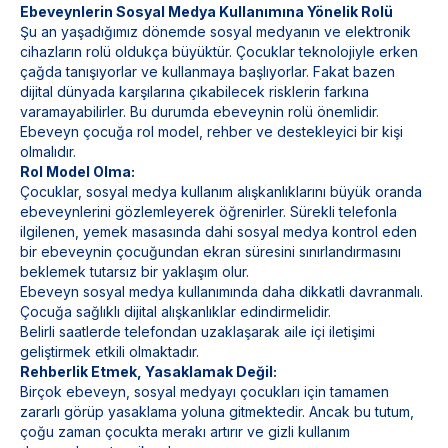
Ebeveynlerin Sosyal Medya Kullanımına Yönelik Rolü
Şu an yaşadığımız dönemde sosyal medyanın ve elektronik
cihazların rolü oldukça büyüktür. Çocuklar teknolojiyle erken
çağda tanışıyorlar ve kullanmaya başlıyorlar. Fakat bazen
dijital dünyada karşılarına çıkabilecek risklerin farkına
varamayabilirler. Bu durumda ebeveynin rolü önemlidir.
Ebeveyn çocuğa rol model, rehber ve destekleyici bir kişi
olmalıdır.
Rol Model Olma:
Çocuklar, sosyal medya kullanım alışkanlıklarını büyük oranda
ebeveynlerini gözlemleyerek öğrenirler. Sürekli telefonla
ilgilenen, yemek masasında dahi sosyal medya kontrol eden
bir ebeveynin çocuğundan ekran süresini sınırlandırmasını
beklemek tutarsız bir yaklaşım olur.
Ebeveyn sosyal medya kullanımında daha dikkatli davranmalı.
Çocuğa sağlıklı dijital alışkanlıklar edindirmelidir.
Belirli saatlerde telefondan uzaklaşarak aile içi iletişimi
geliştirmek etkili olmaktadır.
Rehberlik Etmek, Yasaklamak Değil:
Birçok ebeveyn, sosyal medyayı çocukları için tamamen
zararlı görüp yasaklama yoluna gitmektedir. Ancak bu tutum,
çoğu zaman çocukta merakı artırır ve gizli kullanım