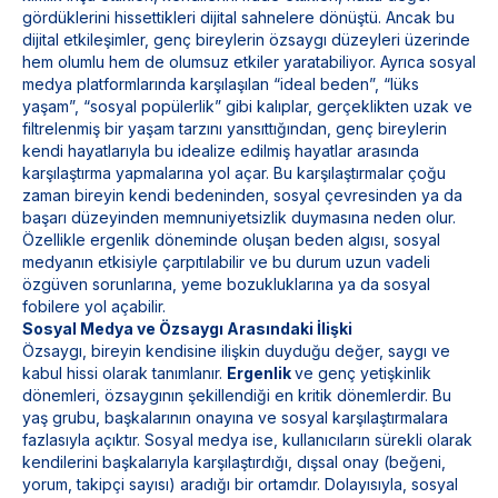
gördüklerini hissettikleri dijital sahnelere dönüştü. Ancak bu
dijital etkileşimler, genç bireylerin özsaygı düzeyleri üzerinde
hem olumlu hem de olumsuz etkiler yaratabiliyor. Ayrıca sosyal
medya platformlarında karşılaşılan “ideal beden”, “lüks
yaşam”, “sosyal popülerlik” gibi kalıplar, gerçeklikten uzak ve
filtrelenmiş bir yaşam tarzını yansıttığından, genç bireylerin
kendi hayatlarıyla bu idealize edilmiş hayatlar arasında
karşılaştırma yapmalarına yol açar. Bu karşılaştırmalar çoğu
zaman bireyin kendi bedeninden, sosyal çevresinden ya da
başarı düzeyinden memnuniyetsizlik duymasına neden olur.
Özellikle ergenlik döneminde oluşan beden algısı, sosyal
medyanın etkisiyle çarpıtılabilir ve bu durum uzun vadeli
özgüven sorunlarına, yeme bozukluklarına ya da sosyal
fobilere yol açabilir.
Sosyal Medya ve Özsaygı Arasındaki İlişki
Özsaygı, bireyin kendisine ilişkin duyduğu değer, saygı ve
kabul hissi olarak tanımlanır.
Ergenlik
ve genç yetişkinlik
dönemleri, özsaygının şekillendiği en kritik dönemlerdir. Bu
yaş grubu, başkalarının onayına ve sosyal karşılaştırmalara
fazlasıyla açıktır. Sosyal medya ise, kullanıcıların sürekli olarak
kendilerini başkalarıyla karşılaştırdığı, dışsal onay (beğeni,
yorum, takipçi sayısı) aradığı bir ortamdır. Dolayısıyla, sosyal