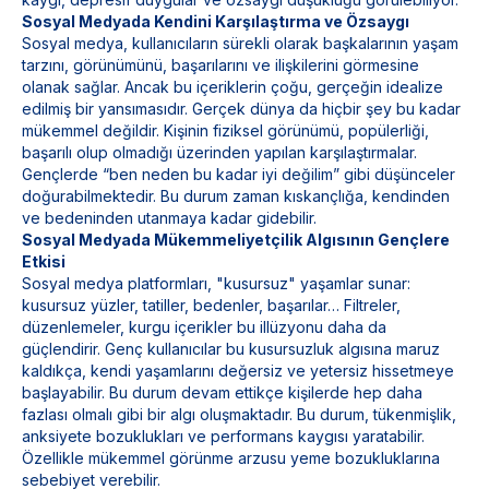
Sosyal Medyada Kendini Karşılaştırma ve Özsaygı
Sosyal medya, kullanıcıların sürekli olarak başkalarının yaşam
tarzını, görünümünü, başarılarını ve ilişkilerini görmesine
olanak sağlar. Ancak bu içeriklerin çoğu, gerçeğin idealize
edilmiş bir yansımasıdır. Gerçek dünya da hiçbir şey bu kadar
mükemmel değildir. Kişinin fiziksel görünümü, popülerliği,
başarılı olup olmadığı üzerinden yapılan karşılaştırmalar.
Gençlerde “ben neden bu kadar iyi değilim” gibi düşünceler
doğurabilmektedir. Bu durum zaman kıskançlığa, kendinden
ve bedeninden utanmaya kadar gidebilir.
Sosyal Medyada Mükemmeliyetçilik Algısının Gençlere
Etkisi
Sosyal medya platformları, "kusursuz" yaşamlar sunar:
kusursuz yüzler, tatiller, bedenler, başarılar… Filtreler,
düzenlemeler, kurgu içerikler bu illüzyonu daha da
güçlendirir. Genç kullanıcılar bu kusursuzluk algısına maruz
kaldıkça, kendi yaşamlarını değersiz ve yetersiz hissetmeye
başlayabilir. Bu durum devam ettikçe kişilerde hep daha
fazlası olmalı gibi bir algı oluşmaktadır. Bu durum, tükenmişlik,
anksiyete bozuklukları ve performans kaygısı yaratabilir.
Özellikle mükemmel görünme arzusu yeme bozukluklarına
sebebiyet verebilir.