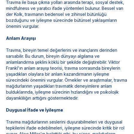
Travma ile başa çıkma yolları arasında terapi, sosyal destek,
mindfulness ve yaratıcı ifade yöntemleri bulunur. Bessel van
der Kolk, travmanın bedensel ve zihinsel bütünlüğü
bozduğunu ve iyileşme sürecinde bütünsel yaklaşımların
önemini vurgular.
Anlam Arayışı
Travma, bireyin temel değerlerini ve inançlarını derinden
sarsabilir. Bu durum, bireyin dünyayı algılama ve
anlamlandırma şeklini köklü bir şekilde değiştirebilir. Viktor
Frankl'ın anlam arayışı teorisi, travma sonrasında bireylerin
yaşadıkları olaylara bir anlam kazandırmanın iyileşme
sürecindeki önemini vurgular. Örnekler ve araştırmalar, travma
mağdurlarının yaşadıkları travmatik deneyimlere anlam
bulduklarında, iyileşme sürecinin hızlandığını ve psikolojik
dayanıklılığın arttığını göstermektedir.
Duygusal İfade ve İyileşme
Travma mağdurlarının seslerini duyurabilmeleri ve duygusal
tepkilerini ifade edebilmeleri, iyileşme sürecinde kritik bir rol
oynar. Alice Miller'ın belirttiği gibi, bu süreç, mağdurların