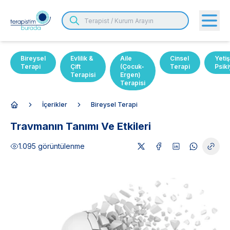
Bireysel
Evlilik &
Aile
Cinsel
Yetiş
Terapi
Çift
(Çocuk-
Terapi
Psiki
Terapisi
Ergen)
Terapisi
İçerikler
Bireysel Terapi
Anasayfa
Travmanın Tanımı Ve Etkileri
1.095
görüntülenme