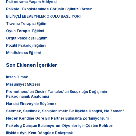
Psikodrama Yaşam Atölyesi
Psikoloji Ekosisteminde Görünürlüğünüzü Artırın
BİLİNÇLİ EBEVEYNLER OKULU BAŞLIYOR!
Travma Terapisi Eğitimi
Oyun Terapisi Eğitimi
Örgüt Psikolojisi Eğitimi
Pozitif Psikoloji Eğitimi
Mindfulness Eğitimi
Son Eklenen İçerikler
İnsan Olmak
Masumiyet Müzesi
Prometheus’un Zinciri, Tantalos’un Susuzluğu Değişimin
Psikodinamik Anatomisi
Narsist Ebeveynle Büyümek
Sevmek, Sevilmek, Sahiplenilmek: Bir İlişkide Hangisi, Ne Zaman?
Neden Kendine Göre Bir Partner Bulmakta Zorlanıyorsun?
Psikolog Danışan Bulamıyorum Diyenler İçin Çözüm Rehberi
İlişkide Aynı Kısır Döngüde Dolaşmak