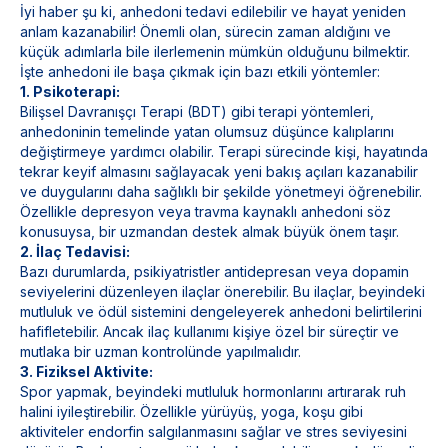
İyi haber şu ki, anhedoni tedavi edilebilir ve hayat yeniden
anlam kazanabilir! Önemli olan, sürecin zaman aldığını ve
küçük adımlarla bile ilerlemenin mümkün olduğunu bilmektir.
İşte anhedoni ile başa çıkmak için bazı etkili yöntemler:
1. Psikoterapi:
Bilişsel Davranışçı Terapi (BDT) gibi terapi yöntemleri,
anhedoninin temelinde yatan olumsuz düşünce kalıplarını
değiştirmeye yardımcı olabilir. Terapi sürecinde kişi, hayatında
tekrar keyif almasını sağlayacak yeni bakış açıları kazanabilir
ve duygularını daha sağlıklı bir şekilde yönetmeyi öğrenebilir.
Özellikle depresyon veya
travma
kaynaklı anhedoni söz
konusuysa, bir uzmandan destek almak büyük önem taşır.
2. İlaç Tedavisi:
Bazı durumlarda, psikiyatristler antidepresan veya dopamin
seviyelerini düzenleyen ilaçlar önerebilir. Bu ilaçlar, beyindeki
mutluluk ve ödül sistemini dengeleyerek anhedoni belirtilerini
hafifletebilir. Ancak ilaç kullanımı kişiye özel bir süreçtir ve
mutlaka bir uzman kontrolünde yapılmalıdır.
3. Fiziksel Aktivite:
Spor yapmak, beyindeki mutluluk hormonlarını artırarak ruh
halini iyileştirebilir. Özellikle yürüyüş, yoga, koşu gibi
aktiviteler endorfin salgılanmasını sağlar ve stres seviyesini