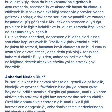
bu durum kişiyi daha da içine kapanık hale getirebilir.
Aynı zamanda, anhedoni iş ve akademik hayatı da olumsuz
etkileyebilir. Motivasyon eksikliği nedeniyle görevleri yerine
getirmek zorlaşır, odaklanma sorunları yaşanabilir ve zamanla
başarıda düşüş görülebilir. Kişi, eskiden heyecan duyduğu
projelere bile ilgisiz kalabilir ve bu durum zamanla özgüvenin
de azalmasına yol açabilir.
Uzun vadede anhedoni, depresyon gibi daha ciddi ruhsal
sorunlara kapı aralayabilir. Özellikle kişinin kendini sürekli
boşlukta hissetmesi, hayattan keyif alamaması ve bu durumun
uzun süre devam etmesi, daha derin psikolojik sorunların
habercisi olabilir. Bu yüzden, anhedoni belirtileri fark
edildiğinde destek almak ve çözüm yolları aramak çok
önemlidir.
Anhedoni Neden Olur?
Bu sorunun kesin bir cevabı olmasa da, genellikle psikolojik,
biyolojik ve çevresel faktörlerin birleşimiyle ortaya çıkar.
Beyindeki ödül sisteminin düzgün çalışmaması, mutluluk veren
aktivitelerin artık eskisi gibi haz vermemesine sebep olabilir.
Özellikle dopamin ve serotonin gibi mutlulukla ilişkili
hormonların dengesizliği, anhedoninin temel nedenlerinden
biri olarak görülmektedir.