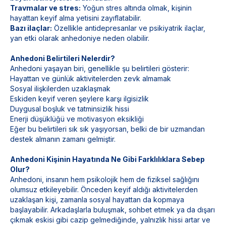
Travmalar ve stres:
Yoğun stres altında olmak, kişinin
hayattan keyif alma yetisini zayıflatabilir.
Bazı ilaçlar:
Özellikle antidepresanlar ve psikiyatrik ilaçlar,
yan etki olarak anhedoniye neden olabilir.
Anhedoni Belirtileri Nelerdir?
Anhedoni yaşayan biri, genellikle şu belirtileri gösterir:
Hayattan ve günlük aktivitelerden zevk almamak
Sosyal ilişkilerden uzaklaşmak
Eskiden keyif veren şeylere karşı ilgisizlik
Duygusal boşluk ve tatminsizlik hissi
Enerji düşüklüğü ve motivasyon eksikliği
Eğer bu belirtileri sık sık yaşıyorsan, belki de bir uzmandan
destek almanın zamanı gelmiştir.
Anhedoni Kişinin Hayatında Ne Gibi Farklılıklara Sebep
Olur?
Anhedoni, insanın hem psikolojik hem de fiziksel sağlığını
olumsuz etkileyebilir. Önceden keyif aldığı aktivitelerden
uzaklaşan kişi, zamanla sosyal hayattan da kopmaya
başlayabilir. Arkadaşlarla buluşmak, sohbet etmek ya da dışarı
çıkmak eskisi gibi cazip gelmediğinde, yalnızlık hissi artar ve