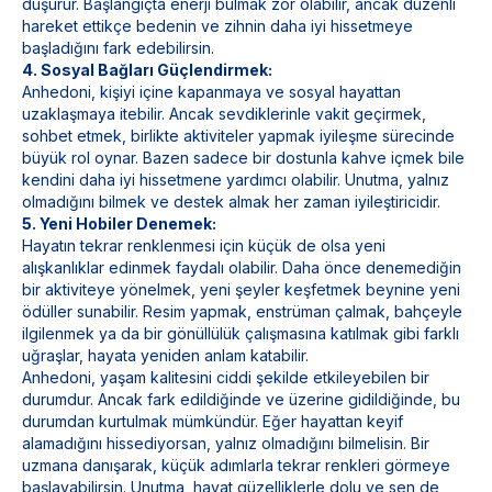
düşürür. Başlangıçta enerji bulmak zor olabilir, ancak düzenli
hareket ettikçe bedenin ve zihnin daha iyi hissetmeye
başladığını fark edebilirsin.
4. Sosyal Bağları Güçlendirmek:
Anhedoni, kişiyi içine kapanmaya ve sosyal hayattan
uzaklaşmaya itebilir. Ancak sevdiklerinle vakit geçirmek,
sohbet etmek, birlikte aktiviteler yapmak iyileşme sürecinde
büyük rol oynar. Bazen sadece bir dostunla kahve içmek bile
kendini daha iyi hissetmene yardımcı olabilir. Unutma, yalnız
olmadığını bilmek ve destek almak her zaman iyileştiricidir.
5. Yeni Hobiler Denemek:
Hayatın tekrar renklenmesi için küçük de olsa yeni
alışkanlıklar edinmek faydalı olabilir. Daha önce denemediğin
bir aktiviteye yönelmek, yeni şeyler keşfetmek beynine yeni
ödüller sunabilir. Resim yapmak, enstrüman çalmak, bahçeyle
ilgilenmek ya da bir gönüllülük çalışmasına katılmak gibi farklı
uğraşlar, hayata yeniden anlam katabilir.
Anhedoni, yaşam kalitesini ciddi şekilde etkileyebilen bir
durumdur. Ancak fark edildiğinde ve üzerine gidildiğinde, bu
durumdan kurtulmak mümkündür. Eğer hayattan keyif
alamadığını hissediyorsan, yalnız olmadığını bilmelisin. Bir
uzmana danışarak, küçük adımlarla tekrar renkleri görmeye
başlayabilirsin. Unutma, hayat güzelliklerle dolu ve sen de