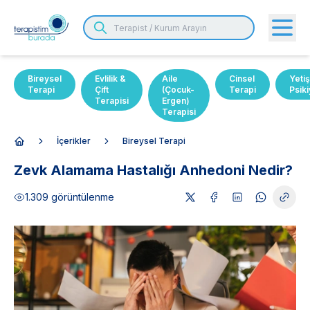
Bireysel
Evlilik &
Aile
Cinsel
Yetiş
Terapi
Çift
(Çocuk-
Terapi
Psiki
Terapisi
Ergen)
Terapisi
İçerikler
Bireysel Terapi
Anasayfa
Zevk Alamama Hastalığı Anhedoni Nedir?
1.309
görüntülenme