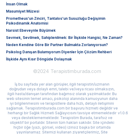
İnsan Olmak
Masumiyet Müzesi
Prometheus’un Zinciri, Tantalos’un Susuzluğu Değişimin
Psikodinamik Anatomisi
Narsist Ebeveynle Büyümek
Sevmek, Sevilmek, Sahiplenilmek: Bir İlişkide Hangisi, Ne Zaman?
Neden Kendine Göre Bir Partner Bulmakta Zorlanıyorsun?
Psikolog Danışan Bulamıyorum Diyenler İçin Çözüm Rehberi
İlişkide Aynı Kısır Döngüde Dolaşmak
©2024 Terapistimburada.com
İş bu sayfada yer alan görüşler, ilgili terapistin/uzmanın
doğrudan veya dolaylı emri, talebi ve/veya ricası olmaksızın,
ilgili hasta/danışan tarafından bağımsız olarak yazılmaktadır. Bu
web sitesinin temel amacı, psikoloji alanında kamuoyunun daha
iyi bilgilenmesini ve terapistlere daha hızlı, detaylı iletişimini
sağlamak. Terapistimburada.com bir başvuru hizmeti değildir ve
herhangi bir Sağlık Hizmeti Sağlayıcısını tavsiye etmemektedir
v1.0.6
veya desteklememektedir. Terapistim Burada, tarafsız ve
objektif bir portaldır. Sitenin tüm hakları saklıdır. Site içindeki
hiçbir öğe (yazı, görsel, video) izinsiz başka bir ortamda
yayınlanamaz. Sitemizi kullanan ziyaretçilerimiz, Site