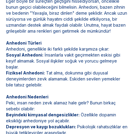
Eğer böyle bir süreçten geçtiğini hissediyorsan, öncelikle
bunun geçici olabileceğini bilmelisin. Anhedoni, bazen zihnin
ve bedenin "Yavaşla, biraz dinlen" deme şeklidir. Ancak uzun
sürüyorsa ve günlük hayatını ciddi şekilde etkiliyorsa, bir
uzmandan destek almak faydalı olabilir. Unutma, hayat bazen
grileşebilir ama renkleri geri getirmek de mümkündür!
Anhedoni Türleri
Anhedoni, genellikle iki farklı şekilde karşımıza çıkar:
Sosyal Anhedoni:
İnsanlarla vakit geçirmekten eskisi gibi
keyif almamak. Sosyal ilişkiler soğuk ve yorucu gelmeye
başlar.
Fiziksel Anhedoni:
Tat alma, dokunma gibi duyusal
deneyimlerden zevk alamamak. Eskiden sevilen yemekler
bile tatsız gelebilir.
Anhedoni Nedenleri
Peki, insan neden zevk alamaz hale gelir? Bunun birkaç
sebebi olabilir:
Beyindeki kimyasal dengesizlikler:
Özellikle dopamin
eksikliği anhedoniye yol açabilir.
Depresyon ve kaygı bozuklukları:
Psikolojik rahatsızlıklar en
büyük tetikleyiciler arasındadır.