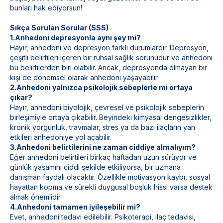
bunları hak ediyorsun!
Sıkça Sorulan Sorular (SSS)
1.Anhedoni depresyonla aynı şey mi?
Hayır, anhedoni ve depresyon farklı durumlardır. Depresyon,
çeşitli belirtileri içeren bir ruhsal sağlık sorunudur ve anhedoni
bu belirtilerden biri olabilir. Ancak, depresyonda olmayan bir
kişi de dönemsel olarak anhedoni yaşayabilir.
2.Anhedoni yalnızca psikolojik sebeplerle mi ortaya
çıkar?
Hayır, anhedoni biyolojik, çevresel ve psikolojik sebeplerin
birleşimiyle ortaya çıkabilir. Beyindeki kimyasal dengesizlikler,
kronik yorgunluk, travmalar, stres ya da bazı ilaçların yan
etkileri anhedoniye yol açabilir.
3.Anhedoni belirtilerini ne zaman ciddiye almalıyım?
Eğer anhedoni belirtileri birkaç haftadan uzun sürüyor ve
günlük yaşamını ciddi şekilde etkiliyorsa, bir uzmana
danışman faydalı olacaktır. Özellikle motivasyon kaybı, sosyal
hayattan kopma ve sürekli duygusal boşluk hissi varsa destek
almak önemlidir.
4.Anhedoni tamamen iyileşebilir mi?
Evet, anhedoni tedavi edilebilir. Psikoterapi, ilaç tedavisi,