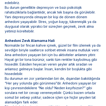
edebiliriz.
Bu durum genellikle depresyon ve bazı psikolojik
rahatsızlıklarla bağlantılıdır, ancak tek başına da görülebilir.
Yani depresyonda olmayan bir kişi de dönem dönem
anhedoni yaşayabilir. Stres, yoğun kaygı,
tükenmişlik
ya da
duygusal olarak yıpratıcı bir süreçten geçmek, zevk alma
yetimizi köreltebilir.
Anhedoni Zevk Alamama Hali
Normalde bir fincan kahve içmek, güzel bir film izlemek ya da
sevdiğin biriyle saatlerce sohbet etmek insana mutluluk verir.
Ama anhedoni yaşayan biri için bu aktiviteler anlamını yitirir.
Hayat gri bir tona bürünür, sanki tüm renkler kaybolmuş gibi
hissedilir. Eskiden heyecan veren şeyler artık sıradan ve
anlamsız gelmeye başlar. İnsan, kendini bir boşlukta gibi
hissedebilir.
Bu durumun en zor yanlarından biri de, dışarıdan bakıldığında
“Her şey yolunda gibi görünmesi”dir. Anhedoni yaşayan bir
kişi çevresindekilere “Ne oldu? Neden keyifsizsin?” gibi
sorulara net bir cevap veremeyebilir. Çünkü bazen ortada
somut bir sebep yoktur; sadece içten içe hiçbir şeyden tat
alamadığını fark eder.