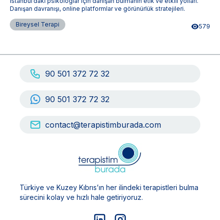
İstanbul’daki psikologlar için danışan bulmanın etik ve etkili yolları.
Danışan davranışı, online platformlar ve görünürlük stratejileri.
Bireysel Terapi
579
90 501 372 72 32
90 501 372 72 32
contact@terapistimburada.com
Türkiye ve Kuzey Kıbrıs’ın her ilindeki terapistleri bulma
sürecini kolay ve hızlı hale getiriyoruz.