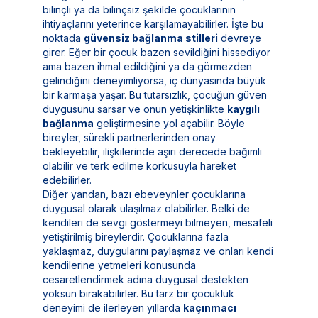
bilinçli ya da bilinçsiz şekilde çocuklarının
ihtiyaçlarını yeterince karşılamayabilirler. İşte bu
noktada
güvensiz bağlanma stilleri
devreye
girer. Eğer bir çocuk bazen sevildiğini hissediyor
ama bazen ihmal edildiğini ya da görmezden
gelindiğini deneyimliyorsa, iç dünyasında büyük
bir karmaşa yaşar. Bu tutarsızlık, çocuğun güven
duygusunu sarsar ve onun yetişkinlikte
kaygılı
bağlanma
geliştirmesine yol açabilir. Böyle
bireyler, sürekli partnerlerinden onay
bekleyebilir, ilişkilerinde aşırı derecede bağımlı
olabilir ve terk edilme korkusuyla hareket
edebilirler.
Diğer yandan, bazı ebeveynler çocuklarına
duygusal olarak ulaşılmaz olabilirler. Belki de
kendileri de sevgi göstermeyi bilmeyen, mesafeli
yetiştirilmiş bireylerdir. Çocuklarına fazla
yaklaşmaz, duygularını paylaşmaz ve onları kendi
kendilerine yetmeleri konusunda
cesaretlendirmek adına duygusal destekten
yoksun bırakabilirler. Bu tarz bir çocukluk
deneyimi de ilerleyen yıllarda
kaçınmacı