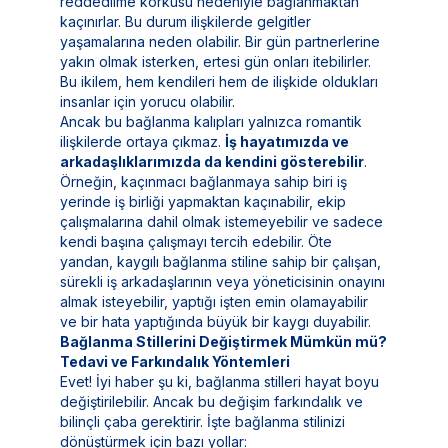
reddedilme korkusu nedeniyle bağlanmaktan
kaçınırlar. Bu durum ilişkilerde gelgitler
yaşamalarına neden olabilir. Bir gün partnerlerine
yakın olmak isterken, ertesi gün onları itebilirler.
Bu ikilem, hem kendileri hem de ilişkide oldukları
insanlar için yorucu olabilir.
Ancak bu bağlanma kalıpları yalnızca romantik
ilişkilerde ortaya çıkmaz.
İş hayatımızda ve
arkadaşlıklarımızda da kendini gösterebilir
.
Örneğin, kaçınmacı bağlanmaya sahip biri iş
yerinde iş birliği yapmaktan kaçınabilir, ekip
çalışmalarına dahil olmak istemeyebilir ve sadece
kendi başına çalışmayı tercih edebilir. Öte
yandan, kaygılı bağlanma stiline sahip bir çalışan,
sürekli iş arkadaşlarının veya yöneticisinin onayını
almak isteyebilir, yaptığı işten emin olamayabilir
ve bir hata yaptığında büyük bir kaygı duyabilir.
Bağlanma Stillerini Değiştirmek Mümkün mü?
Tedavi ve Farkındalık Yöntemleri
Evet! İyi haber şu ki, bağlanma stilleri hayat boyu
değiştirilebilir. Ancak bu değişim farkındalık ve
bilinçli çaba gerektirir. İşte bağlanma stilinizi
dönüştürmek için bazı yollar: