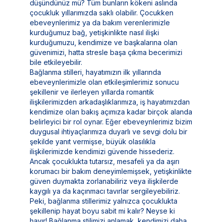
düşündünüz mü? Tüm bunların kökeni aslında
çocukluk yıllarımızda saklı olabilir. Çocukken
ebeveynlerimiz ya da bakım verenlerimizle
kurduğumuz bağ, yetişkinlikte nasıl ilişki
kurduğumuzu, kendimize ve başkalarına olan
güvenimizi, hatta stresle başa çıkma becerimizi
bile etkileyebilir.
Bağlanma stilleri, hayatımızın ilk yıllarında
ebeveynlerimizle olan etkileşimlerimiz sonucu
şekillenir ve ilerleyen yıllarda romantik
ilişkilerimizden arkadaşlıklarımıza, iş hayatımızdan
kendimize olan bakış açımıza kadar birçok alanda
belirleyici bir rol oynar. Eğer ebeveynlerimiz bizim
duygusal ihtiyaçlarımıza duyarlı ve sevgi dolu bir
şekilde yanıt vermişse, büyük olasılıkla
ilişkilerimizde kendimizi güvende hissederiz.
Ancak çocuklukta tutarsız, mesafeli ya da aşırı
korumacı bir bakım deneyimlemişsek, yetişkinlikte
güven duymakta zorlanabiliriz veya ilişkilerde
kaygılı ya da kaçınmacı tavırlar sergileyebiliriz.
Peki, bağlanma stillerimiz yalnızca çocuklukta
şekillenip hayat boyu sabit mi kalır? Neyse ki
hayır! Bağlanma stilimizi anlamak, kendimizi daha