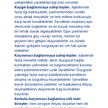
yetişkinlikte yaratabileceği bazı sorunlar:
Kaygılı bağlanmaya sahip kişiler
, ilişkilerinde
fazla ilgi bekleyebilir, partnerlerinden sürekli
onay almak isteyebilir ve terk edilme korkusuyla
karşı tarafı bunaltabilirler. Sevdikleri insanlara aşırı
derecede bağlıdırlar ve en küçük mesafeyi bile
bir tehdit olarak algılayabilirler. Eğer partnerleri
mesajlarına geç cevap verirse, hemen bir
şeylerin ters gittiğini düşünebilirler ve sürekli
ilişkinin gidişatını sorgulayan bir ruh hali içinde
olabilirler.
Kaçınmacı bağlanmaya sahip kişiler
, ilişkilerde
fazla mesafeli olabilir, derin duygusal bağlar
kurmaktan çekinebilir ve bağımsızlıklarını koruma
adına partnerlerinden uzak durabilirler. Duygusal
yakınlığa fazla maruz kaldıklarında kendilerini
sıkışmış ve boğulmuş hissedebilirler. Genellikle
kendi dünyalarına çekilirler ve başkalarına ihtiyaç
duymadıklarını düşünerek bağ kurmaktan
kaçınırlar.
Korkulu-kaçınmacı bağlanma stili olan
bireyler
, hem sevgiye ihtiyaç duyarlar hem de