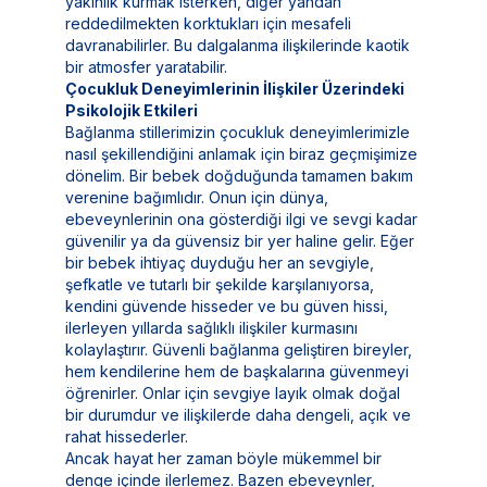
yakınlık kurmak isterken, diğer yandan
reddedilmekten korktukları için mesafeli
davranabilirler. Bu dalgalanma ilişkilerinde kaotik
bir atmosfer yaratabilir.
Çocukluk Deneyimlerinin İlişkiler Üzerindeki
Psikolojik Etkileri
Bağlanma stillerimizin çocukluk deneyimlerimizle
nasıl şekillendiğini anlamak için biraz geçmişimize
dönelim. Bir bebek doğduğunda tamamen bakım
verenine bağımlıdır. Onun için dünya,
ebeveynlerinin ona gösterdiği ilgi ve sevgi kadar
güvenilir ya da güvensiz bir yer haline gelir. Eğer
bir bebek ihtiyaç duyduğu her an sevgiyle,
şefkatle ve tutarlı bir şekilde karşılanıyorsa,
kendini güvende hisseder ve bu güven hissi,
ilerleyen yıllarda sağlıklı ilişkiler kurmasını
kolaylaştırır. Güvenli bağlanma geliştiren bireyler,
hem kendilerine hem de başkalarına güvenmeyi
öğrenirler. Onlar için sevgiye layık olmak doğal
bir durumdur ve ilişkilerde daha dengeli, açık ve
rahat hissederler.
Ancak hayat her zaman böyle mükemmel bir
denge içinde ilerlemez. Bazen ebeveynler,