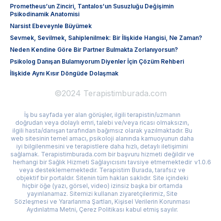
Prometheus’un Zinciri, Tantalos’un Susuzluğu Değişimin
Psikodinamik Anatomisi
Narsist Ebeveynle Büyümek
Sevmek, Sevilmek, Sahiplenilmek: Bir İlişkide Hangisi, Ne Zaman?
Neden Kendine Göre Bir Partner Bulmakta Zorlanıyorsun?
Psikolog Danışan Bulamıyorum Diyenler İçin Çözüm Rehberi
İlişkide Aynı Kısır Döngüde Dolaşmak
©2024 Terapistimburada.com
İş bu sayfada yer alan görüşler, ilgili terapistin/uzmanın
doğrudan veya dolaylı emri, talebi ve/veya ricası olmaksızın,
ilgili hasta/danışan tarafından bağımsız olarak yazılmaktadır. Bu
web sitesinin temel amacı, psikoloji alanında kamuoyunun daha
iyi bilgilenmesini ve terapistlere daha hızlı, detaylı iletişimini
sağlamak. Terapistimburada.com bir başvuru hizmeti değildir ve
herhangi bir Sağlık Hizmeti Sağlayıcısını tavsiye etmemektedir
v1.0.6
veya desteklememektedir. Terapistim Burada, tarafsız ve
objektif bir portaldır. Sitenin tüm hakları saklıdır. Site içindeki
hiçbir öğe (yazı, görsel, video) izinsiz başka bir ortamda
yayınlanamaz. Sitemizi kullanan ziyaretçilerimiz, Site
Sözleşmesi ve Yararlanma Şartları, Kişisel Verilerin Korunması
Aydınlatma Metni, Çerez Politikası kabul etmiş sayılır.