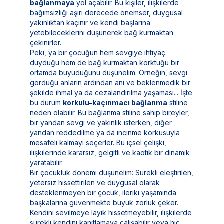
bağlanmaya
yol açabilir. Bu kişiler, ilişkilerde
bağımsızlığı aşırı derecede önemser, duygusal
yakınlıktan kaçınır ve kendi başlarına
yetebileceklerini düşünerek bağ kurmaktan
çekinirler.
Peki, ya bir çocuğun hem sevgiye ihtiyaç
duyduğu hem de bağ kurmaktan korktuğu bir
ortamda büyüdüğünü düşünelim. Örneğin, sevgi
gördüğü anların ardından ani ve beklenmedik bir
şekilde ihmal ya da cezalandırılma yaşaması... İşte
bu durum
korkulu-kaçınmacı bağlanma
stiline
neden olabilir. Bu bağlanma stiline sahip bireyler,
bir yandan sevgi ve yakınlık isterken, diğer
yandan reddedilme ya da incinme korkusuyla
mesafeli kalmayı seçerler. Bu içsel çelişki,
ilişkilerinde kararsız, gelgitli ve kaotik bir dinamik
yaratabilir.
Bir çocukluk dönemi düşünelim: Sürekli eleştirilen,
yetersiz hissettirilen ve duygusal olarak
desteklenmeyen bir çocuk, ileriki yaşamında
başkalarına güvenmekte büyük zorluk çeker.
Kendini sevilmeye layık hissetmeyebilir, ilişkilerde
sürekli kendini kanıtlamaya çalışabilir veya hiç