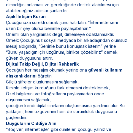
olmadığını anlaması ve gerektiğinde destek alabilmesi için
atabileceğiniz adımlar şunlardır:
Açık İletişim Kurun
Çocuğunuza sürekli olarak şunu hatırlatın:
“İnternette seni
üzen bir şey olursa benimle paylaşabilirsin.”
Önemli olan yargılamak değil, dinlemeye odaklanmaktır.
Örnek: Çocuğunuz sosyal medyada bir arkadaşından olumsuz
mesaj aldığında, “Seninle bunu konuşmak isterim” yerine
“Bunu yaşadığın için üzgünüm, birlikte çözebiliriz” demek
güven duygusunu artırır.
Dijital Takip Değil, Dijital Rehberlik
Çocuğun her mesajını okumak yerine ona
güvenli kullanım
alışkanlıklarını
öğretin.
Güçlü şifreler oluşturmasını sağlamak,
Kiminle iletişim kurduğunu fark etmesini desteklemek,
Özel bilgilerini ve fotoğraflarını paylaşmadan önce
düşünmesini sağlamak,
çocuğun kendi dijital sınırlarını oluşturmasına yardımcı olur. Bu
yaklaşım, hem özgüvenini hem de sorumluluk duygusunu
güçlendirir.
Duygularını Ciddiye Alın
“Boş ver, internet işte” gibi cümleler, çocuğu yalnız ve