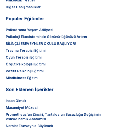
Psikolojik Testler
Diğer Danışmanlıklar
Populer Eğitimler
Psikodrama Yaşam Atölyesi
Psikoloji Ekosisteminde Görünürlüğünüzü Artırın
BİLİNÇLİ EBEVEYNLER OKULU BAŞLIYOR!
Travma Terapisi Eğitimi
Oyun Terapisi Eğitimi
Örgüt Psikolojisi Eğitimi
Pozitif Psikoloji Eğitimi
Mindfulness Eğitimi
Son Eklenen İçerikler
İnsan Olmak
Masumiyet Müzesi
Prometheus’un Zinciri, Tantalos’un Susuzluğu Değişimin
Psikodinamik Anatomisi
Narsist Ebeveynle Büyümek