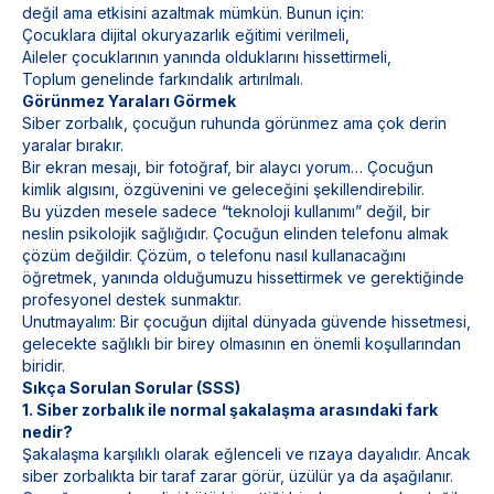
değil ama etkisini azaltmak mümkün. Bunun için:
Çocuklara dijital okuryazarlık eğitimi verilmeli,
Aileler çocuklarının yanında olduklarını hissettirmeli,
Toplum genelinde farkındalık artırılmalı.
Görünmez Yaraları Görmek
Siber zorbalık, çocuğun ruhunda görünmez ama çok derin
yaralar bırakır.
Bir ekran mesajı, bir fotoğraf, bir alaycı yorum… Çocuğun
kimlik algısını, özgüvenini ve geleceğini şekillendirebilir.
Bu yüzden mesele sadece “teknoloji kullanımı” değil, bir
neslin psikolojik sağlığıdır. Çocuğun elinden telefonu almak
çözüm değildir. Çözüm, o telefonu nasıl kullanacağını
öğretmek, yanında olduğumuzu hissettirmek ve gerektiğinde
profesyonel destek sunmaktır.
Unutmayalım: Bir çocuğun dijital dünyada güvende hissetmesi,
gelecekte sağlıklı bir birey olmasının en önemli koşullarından
biridir.
Sıkça Sorulan Sorular (SSS)
1. Siber zorbalık ile normal şakalaşma arasındaki fark
nedir?
Şakalaşma karşılıklı olarak eğlenceli ve rızaya dayalıdır. Ancak
siber zorbalıkta bir taraf zarar görür, üzülür ya da aşağılanır.