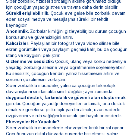
Siber zorbalık, fiziksel zorbalığın aksine görünmez olduğu
için çocuğun yaşadığı stres ve travma daha derin olabilir:
Sürekli erişilebilirlik:
Çocuk eve gelse bile zorbalık devam
eder; sosyal medya ve mesajlaşma sürekli bir tehdit
kaynağıdır.
Anonimlik:
Zorbalar kimliğini gizleyebilir, bu durum çocuğun
korkusunu ve güvensizliğini artırır.
Kalıcı izler:
Paylaşılan bir fotoğraf veya video silinse bile
ekran görüntüleri veya paylaşım geçmişi kalır, bu da çocuğun
utanç ve kaygısını pekiştirir.
Gizlenme ve sessizlik:
Çocuk, utanç veya korku nedeniyle
yaşadığı zorbalığı ailesine veya öğretmenine söylemeyebilir.
Bu sessizlik, çocuğun kendini yalnız hissetmesini artırır ve
sorunun çözülmesini zorlaştırır.
Siber zorbalıkla mücadele, yalnızca çocuğun teknolojik
davranışlarını sınırlamakla sınırlı değildir; aynı zamanda
duygusal destek, farkındalık ve güvenli alan oluşturmak
gerekir. Çocuğun yaşadığı deneyimleri anlamak, ona destek
olmak ve gerekirse psikolojik yardım almak, uzun vadede
özgüvenini ve ruh sağlığını korumak için hayati önemdedir.
Ebeveynler Ne Yapabilir?
Siber zorbalıkla mücadelede ebeveynler kritik bir rol oynar.
Çocuğunuzun dijital dünyada güvende hissetmesi, yalnız