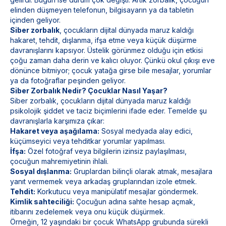
elinden düşmeyen telefonun, bilgisayarın ya da tabletin
içinden geliyor.
Siber zorbalık
, çocukların dijital dünyada maruz kaldığı
hakaret, tehdit, dışlanma, ifşa etme veya küçük düşürme
davranışlarını kapsıyor. Üstelik görünmez olduğu için etkisi
çoğu zaman daha derin ve kalıcı oluyor. Çünkü okul çıkışı eve
dönünce bitmiyor; çocuk yatağa girse bile mesajlar, yorumlar
ya da fotoğraflar peşinden geliyor.
Siber Zorbalık Nedir? Çocuklar Nasıl Yaşar?
Siber zorbalık, çocukların dijital dünyada maruz kaldığı
psikolojik şiddet ve taciz biçimlerini ifade eder. Temelde şu
davranışlarla karşımıza çıkar:
Hakaret veya aşağılama:
Sosyal medyada alay edici,
küçümseyici veya tehditkar yorumlar yapılması.
İfşa:
Özel fotoğraf veya bilgilerin izinsiz paylaşılması,
çocuğun mahremiyetinin ihlali.
Sosyal dışlanma:
Gruplardan bilinçli olarak atmak, mesajlara
yanıt vermemek veya arkadaş gruplarından izole etmek.
Tehdit:
Korkutucu veya manipülatif mesajlar göndermek.
Kimlik sahteciliği:
Çocuğun adına sahte hesap açmak,
itibarını zedelemek veya onu küçük düşürmek.
Örneğin, 12 yaşındaki bir çocuk WhatsApp grubunda sürekli