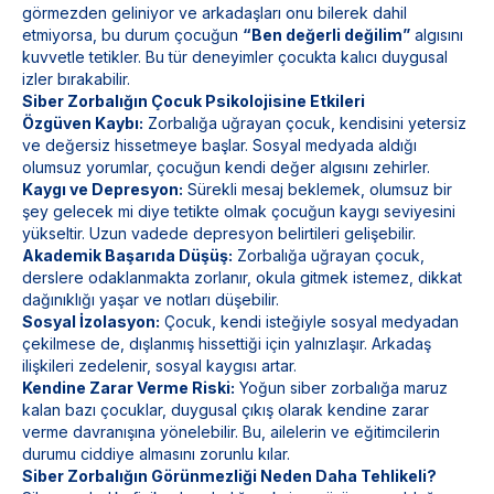
görmezden geliniyor ve arkadaşları onu bilerek dahil
etmiyorsa, bu durum çocuğun
“Ben değerli değilim”
algısını
kuvvetle tetikler. Bu tür deneyimler çocukta kalıcı duygusal
izler bırakabilir.
Siber Zorbalığın Çocuk Psikolojisine Etkileri
Özgüven Kaybı:
Zorbalığa uğrayan çocuk, kendisini yetersiz
ve değersiz hissetmeye başlar. Sosyal medyada aldığı
olumsuz yorumlar, çocuğun kendi değer algısını zehirler.
Kaygı ve Depresyon:
Sürekli mesaj beklemek, olumsuz bir
şey gelecek mi diye tetikte olmak çocuğun kaygı seviyesini
yükseltir. Uzun vadede depresyon belirtileri gelişebilir.
Akademik Başarıda Düşüş:
Zorbalığa uğrayan çocuk,
derslere odaklanmakta zorlanır, okula gitmek istemez, dikkat
dağınıklığı yaşar ve notları düşebilir.
Sosyal İzolasyon:
Çocuk, kendi isteğiyle sosyal medyadan
çekilmese de, dışlanmış hissettiği için yalnızlaşır. Arkadaş
ilişkileri zedelenir, sosyal kaygısı artar.
Kendine Zarar Verme Riski:
Yoğun siber zorbalığa maruz
kalan bazı çocuklar, duygusal çıkış olarak kendine zarar
verme davranışına yönelebilir. Bu, ailelerin ve eğitimcilerin
durumu ciddiye almasını zorunlu kılar.
Siber Zorbalığın Görünmezliği Neden Daha Tehlikeli?