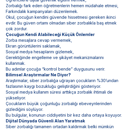
Zorbalığı fark eden öğretmenlerin hemen müdahale etmesi,
Farkındalık kampanyaları düzenlemek.
Okul, çocuğun kendini güvende hissetmesi gereken ikinci
evdir. Bu güven ortamı olmadan siber zorbalıkla baş etmek
çok zordur.
Çocuğun Kendi Alabileceği Küçük Önlemler
Zorba mesajlara cevap vermemek,
Ekran görüntülerini saklamak,
Sosyal medya hesaplarını gizlemek,
Gerektiğinde engelleme ve şikâyet mekanizmalarını
kullanmak.
Bu adımlar çocuğa “kontrol bende” duygusunu verir.
Bilimsel Araştırmalar Ne Diyor?
Araştırmalar, siber zorbalığa uğrayan çocukların %30’undan
fazlasının kaygı bozukluğu geliştirdiğini gösteriyor.
Sosyal medya kullanım süresi arttıkça zorbalık ihtimali de
yükseliyor.
Çocukların büyük çoğunluğu zorbalığı ebeveynlerinden
gizlediğini söylüyor.
Bu bulgular, konunun ciddiyetini bir kez daha ortaya koyuyor.
Dijital Dünyada Güvenli Alan Yaratmak
Siber zorbalığı tamamen ortadan kaldırmak belki mümkün