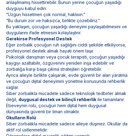
anlaşılmamış hissettirebilir. Bunun yerine çocuğun yaşadığı
duyguyu kabul edin:
“Üzgün hissetmen çok normal, haklısın.”
“Bu durum zor ve haksızca, birlikte çözebiliriz.”
Bu yaklaşım, çocuğun yaşadığı deneyimi paylaşabilmesini ve
duygularını ifade etmesini kolaylaştırır.
Gerekirse Profesyonel Destek
Eğer zorbalık çocuğun ruh sağlığını ciddi şekilde etkiliyorsa,
profesyonel destek almak hayati önem taşır.
Psikolojik danışman veya çocuk terapisti, çocuğun yaşadığı
kaygıyı azaltabilir, özgüvenini yeniden inşa edebilir ve
zorbalığa karşı başa çıkma stratejileri öğretebilir.
Ayrıca aileyle birlikte çalışarak, evde güvenli bir alan yaratma
ve çocuğun dijital deneyimini yönetme konusunda rehberlik
sağlar.
Siber zorbalıkla mücadele sadece teknolojik tedbirler almak
değil,
duygusal destek ve bilinçli rehberlik
ile tamamlanır.
Ebeveynin rolü, çocuğun hem dijital hem duygusal
dünyasında güvenli bir liman olmaktır.
Okulların Rolü
Siber zorbalıkla mücadele sadece aileye düşmez. Okullar da
aktif rol üstlenmelidir:
Öğrencilere dijital güvenlik eğitimi vermek,