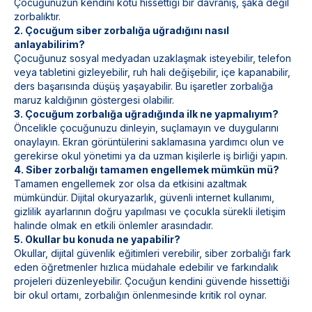
Çocuğunuzun kendini kötü hissettiği bir davranış, şaka değil
zorbalıktır.
2. Çocuğum siber zorbalığa uğradığını nasıl
anlayabilirim?
Çocuğunuz sosyal medyadan uzaklaşmak isteyebilir, telefon
veya tabletini gizleyebilir, ruh hali değişebilir, içe kapanabilir,
ders başarısında düşüş yaşayabilir. Bu işaretler zorbalığa
maruz kaldığının göstergesi olabilir.
3. Çocuğum zorbalığa uğradığında ilk ne yapmalıyım?
Öncelikle çocuğunuzu dinleyin, suçlamayın ve duygularını
onaylayın. Ekran görüntülerini saklamasına yardımcı olun ve
gerekirse okul yönetimi ya da uzman kişilerle iş birliği yapın.
4. Siber zorbalığı tamamen engellemek mümkün mü?
Tamamen engellemek zor olsa da etkisini azaltmak
mümkündür. Dijital okuryazarlık, güvenli internet kullanımı,
gizlilik ayarlarının doğru yapılması ve çocukla sürekli iletişim
halinde olmak en etkili önlemler arasındadır.
5. Okullar bu konuda ne yapabilir?
Okullar, dijital güvenlik eğitimleri verebilir, siber zorbalığı fark
eden öğretmenler hızlıca müdahale edebilir ve farkındalık
projeleri düzenleyebilir. Çocuğun kendini güvende hissettiği
bir okul ortamı, zorbalığın önlenmesinde kritik rol oynar.