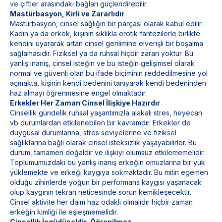
ve çiftler arasındaki bağları güçlendirebilir.
Mastürbasyon, Kirli ve Zararlıdır
Mastürbasyon, cinsel sağlığın bir parçası olarak kabul edilir.
Kadın ya da erkek, kişinin sıklıkla erotik fantezilerle birlikte
kendini uyararak artan cinsel gerilimine elverişli bir boşalma
sağlamasıdır. Fiziksel ya da ruhsal hiçbir zararı yoktur. Bu
yanlış inanış, cinsel isteğin ve bu isteğin gelişimsel olarak
normal ve güvenli olan bu ifade biçiminin reddedilmesine yol
açmakta, kişinin kendi bedenini tanıyarak kendi bedeninden
haz almayı öğrenmesine engel olmaktadır.
Erkekler Her Zaman Cinsel İlişkiye Hazırdır
Cinsellik gündelik ruhsal yaşantımızla alakalı stres, heyecan
vb durumlardan etkilenebilen bir kavramdır. Erkekler de
duygusal durumlarına, stres seviyelerine ve fiziksel
sağlıklarına bağlı olarak cinsel isteksizlik yaşayabilirler. Bu
durum, tamamen doğaldır ve ilişkiyi olumsuz etkilememelidir.
Toplumumuzdaki bu yanlış inanış erkeğin omuzlarına bir yük
yüklemekte ve erkeği kaygıya sokmaktadır. Bu mitin egemen
olduğu zihinlerde yoğun bir performans kaygısı yaşanacak
olup kaygının tekrarı neticesinde sorun kemikleşecektir.
Cinsel aktivite her daim haz odaklı olmalıdır hiçbir zaman
erkeğin kimliği ile eşleşmemelidir.
Cinsellik İçgüdüseldir, Öğrenilmez