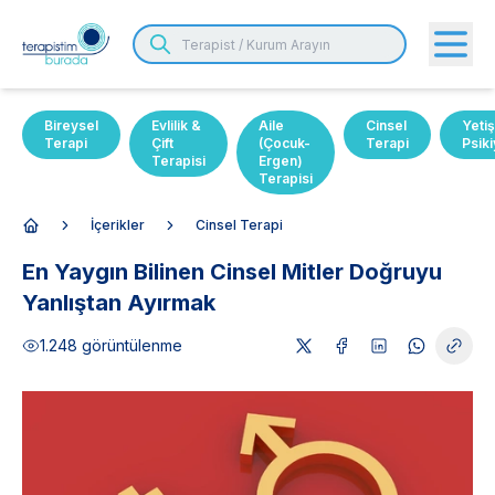
Bireysel
Evlilik &
Aile
Cinsel
Yetiş
Terapi
Çift
(Çocuk-
Terapi
Psiki
Terapisi
Ergen)
Terapisi
İçerikler
Cinsel Terapi
Anasayfa
En Yaygın Bilinen Cinsel Mitler Doğruyu
Yanlıştan Ayırmak
1.248
görüntülenme