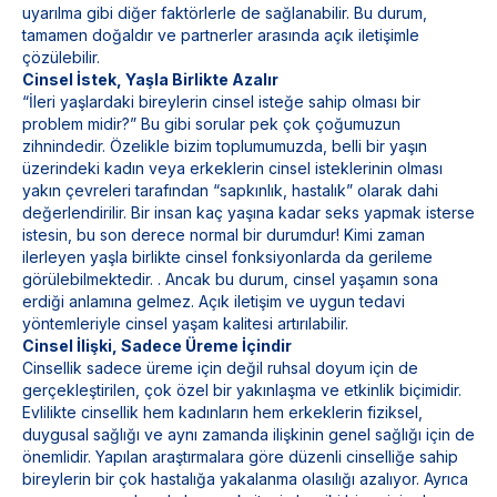
uyarılma gibi diğer faktörlerle de sağlanabilir. Bu durum,
tamamen doğaldır ve partnerler arasında açık iletişimle
çözülebilir.
Cinsel İstek, Yaşla Birlikte Azalır
“İleri yaşlardaki bireylerin cinsel isteğe sahip olması bir
problem midir?” Bu gibi sorular pek çok çoğumuzun
zihnindedir. Özelikle bizim toplumumuzda, belli bir yaşın
üzerindeki kadın veya erkeklerin cinsel isteklerinin olması
yakın çevreleri tarafından “sapkınlık, hastalık” olarak dahi
değerlendirilir. Bir insan kaç yaşına kadar seks yapmak isterse
istesin, bu son derece normal bir durumdur! Kimi zaman
ilerleyen yaşla birlikte cinsel fonksiyonlarda da gerileme
görülebilmektedir. . Ancak bu durum, cinsel yaşamın sona
erdiği anlamına gelmez. Açık iletişim ve uygun tedavi
yöntemleriyle cinsel yaşam kalitesi artırılabilir.
Cinsel İlişki, Sadece Üreme İçindir
Cinsellik sadece üreme için değil ruhsal doyum için de
gerçekleştirilen, çok özel bir yakınlaşma ve etkinlik biçimidir.
Evlilikte cinsellik hem kadınların hem erkeklerin fiziksel,
duygusal sağlığı ve aynı zamanda ilişkinin genel sağlığı için de
önemlidir. Yapılan araştırmalara göre düzenli cinselliğe sahip
bireylerin bir çok hastalığa yakalanma olasılığı azalıyor. Ayrıca