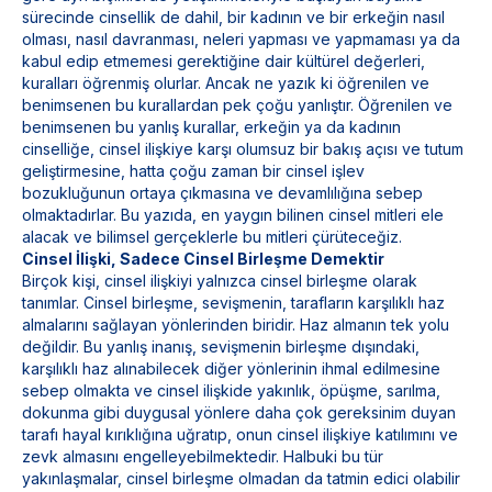
sürecinde cinsellik de dahil, bir kadının ve bir erkeğin nasıl
olması, nasıl davranması, neleri yapması ve yapmaması ya da
kabul edip etmemesi gerektiğine dair kültürel değerleri,
kuralları öğrenmiş olurlar. Ancak ne yazık ki öğrenilen ve
benimsenen bu kurallardan pek çoğu yanlıştır. Öğrenilen ve
benimsenen bu yanlış kurallar, erkeğin ya da kadının
cinselliğe, cinsel ilişkiye karşı olumsuz bir bakış açısı ve tutum
geliştirmesine, hatta çoğu zaman bir cinsel işlev
bozukluğunun ortaya çıkmasına ve devamlılığına sebep
olmaktadırlar. Bu yazıda, en yaygın bilinen cinsel mitleri ele
alacak ve bilimsel gerçeklerle bu mitleri çürüteceğiz.
Cinsel İlişki, Sadece Cinsel Birleşme Demektir
Birçok kişi, cinsel ilişkiyi yalnızca cinsel birleşme olarak
tanımlar. Cinsel birleşme, sevişmenin, tarafların karşılıklı haz
almalarını sağlayan yönlerinden biridir. Haz almanın tek yolu
değildir. Bu yanlış inanış, sevişmenin birleşme dışındaki,
karşılıklı haz alınabilecek diğer yönlerinin ihmal edilmesine
sebep olmakta ve cinsel ilişkide yakınlık, öpüşme, sarılma,
dokunma gibi duygusal yönlere daha çok gereksinim duyan
tarafı hayal kırıklığına uğratıp, onun cinsel ilişkiye katılımını ve
zevk almasını engelleyebilmektedir. Halbuki bu tür
yakınlaşmalar, cinsel birleşme olmadan da tatmin edici olabilir