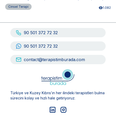
nedenlere de dayanabilir. Vajinismus, bireyin ve çiftin cinsel yaşamını
ciddi şekilde etkiler.
Cinsel Terapi
1.082
90 501 372 72 32
90 501 372 72 32
contact@terapistimburada.com
Türkiye ve Kuzey Kıbrıs’ın her ilindeki terapistleri bulma
sürecini kolay ve hızlı hale getiriyoruz.