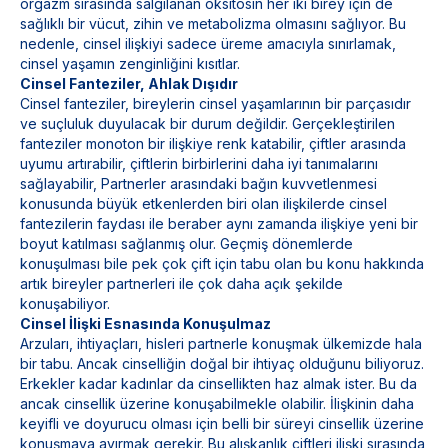
orgazm sırasında salgılanan oksitosin her iki birey için de
sağlıklı bir vücut, zihin ve metabolizma olmasını sağlıyor. Bu
nedenle, cinsel ilişkiyi sadece üreme amacıyla sınırlamak,
cinsel yaşamın zenginliğini kısıtlar.
Cinsel Fanteziler, Ahlak Dışıdır
Cinsel fanteziler, bireylerin cinsel yaşamlarının bir parçasıdır
ve suçluluk duyulacak bir durum değildir. Gerçekleştirilen
fanteziler monoton bir ilişkiye renk katabilir, çiftler arasında
uyumu artırabilir, çiftlerin birbirlerini daha iyi tanımalarını
sağlayabilir, Partnerler arasındaki bağın kuvvetlenmesi
konusunda büyük etkenlerden biri olan ilişkilerde cinsel
fantezilerin faydası ile beraber aynı zamanda ilişkiye yeni bir
boyut katılması sağlanmış olur. Geçmiş dönemlerde
konuşulması bile pek çok çift için tabu olan bu konu hakkında
artık bireyler partnerleri ile çok daha açık şekilde
konuşabiliyor.
Cinsel İlişki Esnasında Konuşulmaz
Arzuları, ihtiyaçları, hisleri partnerle konuşmak ülkemizde hala
bir tabu. Ancak cinselliğin doğal bir ihtiyaç olduğunu biliyoruz.
Erkekler kadar kadınlar da cinsellikten haz almak ister. Bu da
ancak cinsellik üzerine konuşabilmekle olabilir. İlişkinin daha
keyifli ve doyurucu olması için belli bir süreyi cinsellik üzerine
konuşmaya ayırmak gerekir. Bu alışkanlık çiftleri ilişki sırasında