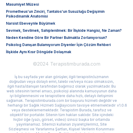
Masumiyet Müzesi
Prometheus’un Zinciri, Tantalos’un Susuzluğu Değişimin
Psikodinamik Anatomisi
Narsist Ebeveynle Büyümek
Sevmek, Sevilmek, Sahiplenilmek: Bir İlişkide Hangisi, Ne Zaman?
Neden Kendine Göre Bir Partner Bulmakta Zorlanıyorsun?
Psikolog Danışan Bulamıyorum Diyenler İçin Çözüm Rehberi
İlişkide Aynı Kısır Döngüde Dolaşmak
©2024 Terapistimburada.com
İş bu sayfada yer alan görüşler, ilgili terapistin/uzmanın
doğrudan veya dolaylı emri, talebi ve/veya ricası olmaksızın,
ilgili hasta/danışan tarafından bağımsız olarak yazılmaktadır. Bu
web sitesinin temel amacı, psikoloji alanında kamuoyunun daha
iyi bilgilenmesini ve terapistlere daha hızlı, detaylı iletişimini
sağlamak. Terapistimburada.com bir başvuru hizmeti değildir ve
herhangi bir Sağlık Hizmeti Sağlayıcısını tavsiye etmemektedir
v1.0.6
veya desteklememektedir. Terapistim Burada, tarafsız ve
objektif bir portaldır. Sitenin tüm hakları saklıdır. Site içindeki
hiçbir öğe (yazı, görsel, video) izinsiz başka bir ortamda
yayınlanamaz. Sitemizi kullanan ziyaretçilerimiz, Site
Sözleşmesi ve Yararlanma Şartları, Kişisel Verilerin Korunması