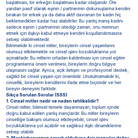
başlatması, bir erkeğin başlatması kadar olağandır. Öte
yandan pasif olarak eşinin / partnerinin dokunuşlarına kendini
bırakan bir erkek ya da daha aktif davranan bir kadın hiç
beklemedikleri kadar haz alabilirler. Bu yanlış inanış kadını
sadece eşinin / partnerinin istediği zaman, onu memnun
etmek için ilişkiyi kabul etmeye kendini koşullandırmasına
sebep olabilmektedir.
Bilinmelidir ki cinsel mitler, bireylerin cinsel yaşamlarını
olumsuz etkilemekte ve cinsel işlev bozukluklarına yol
açmaktadır. Bu mitlerin ortadan kaldırılması için cinsel eğitim
programlarına önem verilmesi, bireylerin doğru bilgiye
ulaşmasını sağlar. Ayrıca, açık iletişim ve profesyonel destek,
sağlıklı bir cinsel yaşam için önemlidir. Unutulmamalıdır ki,
cinsellik, bireylerin kendilerini ifade etme biçimidir ve her
bireyin deneyimi farklıdır.
Sıkça Sorulan Sorular (SSS)
1. Cinsel mitler nedir ve neden tehlikelidir?
Cinsel mitler, bilimsel temele dayanmayan, toplum içinde
doğru kabul edilen yanlış inançlardır. Bu mitler bireylerin
cinselliğe bakışını olumsuz etkileyebilir, cinsel işlev
bozukluklarına yol açabilir ve sağlıksız ilişki dinamiklerine
sebep olabilir.
2. Mastürbasyonun zararlı olduğuna dair inanışlar doğru