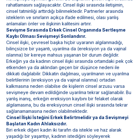
rahatlamasını sağlayacaktır. Cinsel ilişki sırasında iletişimin,
cinsel tatminliği arttırdığı bilinmektedir. Partnerler arasında
isteklerin ve sınırların açıkça ifade edilmesi, olası yanlış
anlamaları önler ve ilişkinin kalitesini artırır.
Sevişme Sırasında Erkek Cinsel Organında Sertleşme
Kaybı Olması Sevişmeyi Sonlandırır.
Cinsel ilişki, çevresel başka hiçbir uyaranın algılanmadığı,
bilinçsizce bir yaşantı, uyarılma da (ereksiyon ya da vajinal
ıslanma) bir kereye mahsus yaşanan bir durum değildir.
Erkeğin ya da kadının cinsel ilişki sırasında ortamdaki pek çok
etkenden ya da aklından geçen bir düşünce nedeni ile
dikkati dağılabilir. Dikkatin dağılması, uyarılmanın ve uyarılma
belirtilerinin (ereksiyon ya da vajinal ıslanma) ortadan
kalkmasına neden olabilse de kişilerin cinsel arzusu varsa
sevişmeye devam edildiğinde uyarılma tekrar sağlanabilir. Bu
yanlış inanış, erkeğin ereksiyon kaybını bir felaket olarak
algılamasına, bu da ereksiyonun cinsel ilişki sırasında tekrar
sağlanamamasına neden olabilmektedir.
Cinsel İlişki İsteğini Erkek Belirtmelidir ya da Sevişmeyi
Başlatan Kadın Ahlaksızdır.
Biri erkek diğeri kadın iki tarafın da istekle ve haz alarak
yaşadığı bir yaşantıyı, kadının istediğini söyleyerek