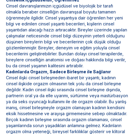
Cinsel davranışlarımızın içgüdüsel ve biyolojik bir tarafı
olmakla beraber cinselliğin davranışsal boyutu tamamen
öğrenmeyle ilgilidir. Cinsel yaşantıya dair öğrenilen her yeni
bilgi ve edinilen cinsel yaşantı becerileri, kişilerin cinsel
yaşantıdan alacağı hazzı artıracaktır. Bireyler üzerinde yapılan
çalışmalar neticesinde cinsel bilgi düzeyinin yeterli olduğunu
düşünen bireylerin bilgi ve becerilerinin çok düşük olduğu
gözlemlenmiştir. Bireyler, deneyim ve eğitim yoluyla cinsel
becerilerini geliştirebilirler. Bundan dolayı cinsel terapilerde,
bireylere cinselliğin anatomisi ve doğası hakkında bilgi verilir,
bu da cinsel yaşamın kalitesini artırabilir.
Kadınlarda Orgazm, Sadece Birleşme ile Sağlanır
Cinsel ilişki cinsel birleşmeden ibaret bir yaşantı, kadının
cinsel ilişkide orgazm olmasının tek yolu da cinsel birleşme
değildir. Kadın cinsel ilişki sırasında cinsel birleşme dışında,
partnerin oral ya da elle uyarımı, sürtünme veya mastürbasyon
ya da seks oyuncağı kullanımı ile de orgazm olabilir. Bu yanlış
inanış, cinsel birleşmeyle orgazm olamayan kadının kendisini
eksik hissetmesine ve arayışa girmemesine sebep olmaktadır.
Birçok kadının birleşme sırasında orgazm olamaması, cinsel
yaşamlarında sorun yaşadıkları anlamına gelmez. Kadınların
orgazm olma yeteneği, bireysel farklılıklar gösterir ve klitoral