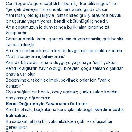
Carl Rogers’a göre sağlıklı bir benlik, “kendilik imgesi” ile
“gerçek deneyim” arasındaki fark azaldığında oluşur.
Yani insan, olduğu kişiyle, olmak istediği kişi arasında büyük
bir uçurum yaşamıyorsa, kendilik bütünlüğü içindedir.
Ama çoğumuzun iç dünyasında bu iki alan birbirine zıt
kutuplardır.
Görünür benlik, kabul görmek için düzenlenmiştir; gizli benlik
ise bastırılmıştır.
Bu nedenle birçok insan kendi duygularını tanımakta zorlanır:
“Ne hissediyorum, bilmiyorum.”
Aslında biliyordur ama o duyguyu yaşamaya “izni” yoktur.
Kendilik algısının zayıf olduğu bireyler, çoğu zaman dışarıdan
onayla var olur.
Beğenilmek, takdir edilmek, sevilmek onlar için “varlık
kanıtıdır.”
Oysa sağlam bir benlik, onay aramaz; çünkü zaten kendini
onaylamayı öğrenmiştir.
Kendi Değerleriyle Yaşamanın Getirileri
Kendin olmak, başkalarına karşı çıkmak değil,
kendine sadık
kalmaktır.
Bu sadakat, ahlaki bir yükümlülükten çok, varoluşsal bir
gerekliliktir.