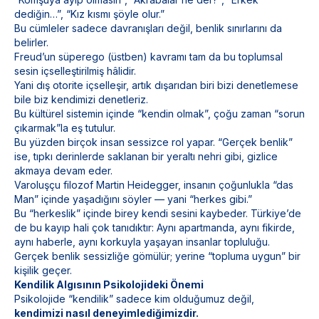
dediğin…”, “Kız kısmı şöyle olur.”
Bu cümleler sadece davranışları değil, benlik sınırlarını da
belirler.
Freud’un
süperego
(üstben) kavramı tam da bu toplumsal
sesin içselleştirilmiş hâlidir.
Yani dış otorite içselleşir, artık dışarıdan biri bizi denetlemese
bile biz kendimizi denetleriz.
Bu kültürel sistemin içinde “kendin olmak”, çoğu zaman “sorun
çıkarmak”la eş tutulur.
Bu yüzden birçok insan sessizce rol yapar. “Gerçek benlik”
ise, tıpkı derinlerde saklanan bir yeraltı nehri gibi, gizlice
akmaya devam eder.
Varoluşçu filozof Martin Heidegger, insanın çoğunlukla “das
Man” içinde yaşadığını söyler — yani “herkes gibi.”
Bu “herkeslik” içinde birey kendi sesini kaybeder. Türkiye’de
de bu kayıp hali çok tanıdıktır: Aynı apartmanda, aynı fikirde,
aynı haberle, aynı korkuyla yaşayan insanlar topluluğu.
Gerçek benlik sessizliğe gömülür; yerine “topluma uygun” bir
kişilik geçer.
Kendilik Algısının Psikolojideki Önemi
Psikolojide “kendilik” sadece kim olduğumuz değil,
kendimizi nasıl deneyimlediğimizdir.