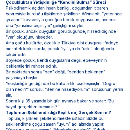
Çocukluktan Yetişkinliğe “Kendini Bulma” Süreci
Psikodinamik açıdan insan benliği, doğumdan itibaren
çevresiyle kurduğu ilişkilerde şekillenir. Winnicott, “yeterince
iyi anne” kavramıyla çocuğun benlik duygusunun, annenin
onu “yansıtma biçimiyle” geliştiğini söyler.
Bir çocuk, ancak duyguları görüldüğünde, hissedildiğinde
“var” olduğunu hisseder.
Ama çoğu kültürde, özellikle Türkiye gibi duygusal ifadeye
mesafeli toplumlarda, çocuk “iyi” ya da “uslu” olduğunda
takdir edilir.
Böylece çocuk, kendi duygularını değil, ebeveyninin
beklentilerini rehber edinir.
Bir noktadan sonra “ben” değil, “benden beklenen”
yaşamaya başlar.
Yetişkinliğe geldiğinde bu kalıp artık içselleşmiştir: “Doğru
olan nedir?” sorusu, “Ben ne hissediyorum?” sorusunun yerini
alır.
Sonra kişi 35 yaşında bir gün aynaya bakar ve sorar: “Bu
hayat gerçekten benim mi?”
Toplumun Şekillendirdiği Kişilik mi, Gerçek Ben mi?
Toplum, kişilikleri şekillendirmekte ustadır. Bizde bu
şekillendirme çoğu zaman “uyum” adı altında yapılır.
“Komşuya ayıp olmasın”, “Akrabalar ne der?”, “Erkek