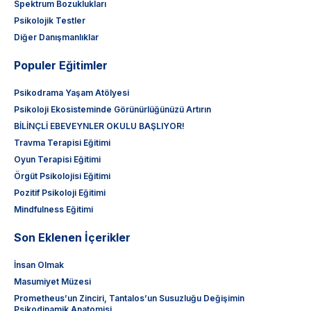
Spektrum Bozuklukları
Psikolojik Testler
Diğer Danışmanlıklar
Populer Eğitimler
Psikodrama Yaşam Atölyesi
Psikoloji Ekosisteminde Görünürlüğünüzü Artırın
BİLİNÇLİ EBEVEYNLER OKULU BAŞLIYOR!
Travma Terapisi Eğitimi
Oyun Terapisi Eğitimi
Örgüt Psikolojisi Eğitimi
Pozitif Psikoloji Eğitimi
Mindfulness Eğitimi
Son Eklenen İçerikler
İnsan Olmak
Masumiyet Müzesi
Prometheus’un Zinciri, Tantalos’un Susuzluğu Değişimin
Psikodinamik Anatomisi