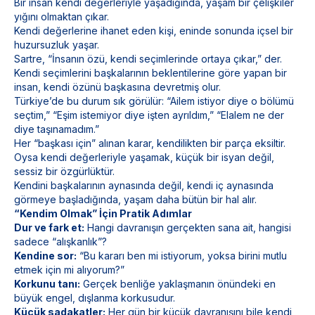
Bir insan kendi değerleriyle yaşadığında, yaşam bir çelişkiler
yığını olmaktan çıkar.
Kendi değerlerine ihanet eden kişi, eninde sonunda içsel bir
huzursuzluk yaşar.
Sartre, “İnsanın özü, kendi seçimlerinde ortaya çıkar,” der.
Kendi seçimlerini başkalarının beklentilerine göre yapan bir
insan, kendi özünü başkasına devretmiş olur.
Türkiye’de bu durum sık görülür: “Ailem istiyor diye o bölümü
seçtim,” “Eşim istemiyor diye işten ayrıldım,” “Elalem ne der
diye taşınamadım.”
Her “başkası için” alınan karar, kendilikten bir parça eksiltir.
Oysa kendi değerleriyle yaşamak, küçük bir isyan değil,
sessiz bir özgürlüktür.
Kendini başkalarının aynasında değil, kendi iç aynasında
görmeye başladığında, yaşam daha bütün bir hal alır.
“Kendim Olmak” İçin Pratik Adımlar
Dur ve fark et:
Hangi davranışın gerçekten sana ait, hangisi
sadece “alışkanlık”?
Kendine sor:
“Bu kararı ben mi istiyorum, yoksa birini mutlu
etmek için mi alıyorum?”
Korkunu tanı:
Gerçek benliğe yaklaşmanın önündeki en
büyük engel, dışlanma korkusudur.
Küçük sadakatler:
Her gün bir küçük davranışını bile kendi