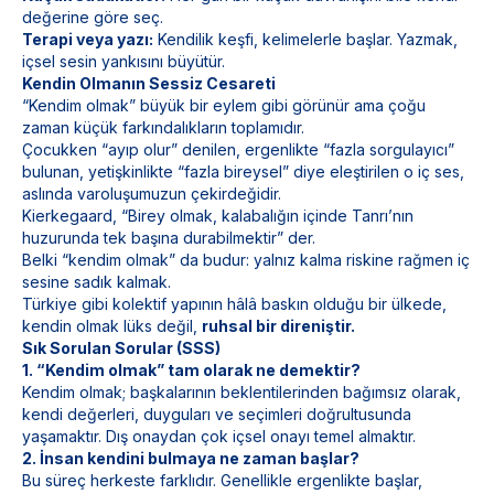
değerine göre seç.
Terapi veya yazı:
Kendilik keşfi, kelimelerle başlar. Yazmak,
içsel sesin yankısını büyütür.
Kendin Olmanın Sessiz Cesareti
“Kendim olmak” büyük bir eylem gibi görünür ama çoğu
zaman küçük farkındalıkların toplamıdır.
Çocukken “ayıp olur” denilen, ergenlikte “fazla sorgulayıcı”
bulunan, yetişkinlikte “fazla bireysel” diye eleştirilen o iç ses,
aslında varoluşumuzun çekirdeğidir.
Kierkegaard, “Birey olmak, kalabalığın içinde Tanrı’nın
huzurunda tek başına durabilmektir” der.
Belki “kendim olmak” da budur: yalnız kalma riskine rağmen iç
sesine sadık kalmak.
Türkiye gibi kolektif yapının hâlâ baskın olduğu bir ülkede,
kendin olmak lüks değil,
ruhsal bir direniştir.
Sık Sorulan Sorular (SSS)
1. “Kendim olmak” tam olarak ne demektir?
Kendim olmak; başkalarının beklentilerinden bağımsız olarak,
kendi değerleri, duyguları ve seçimleri doğrultusunda
yaşamaktır. Dış onaydan çok içsel onayı temel almaktır.
2. İnsan kendini bulmaya ne zaman başlar?
Bu süreç herkeste farklıdır. Genellikle ergenlikte başlar,