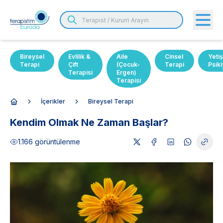
Bireysel
Evlilik &
Aile
Cinsel
Yetiş
Terapi
Çift
(Çocuk-
Terapi
Psiki
Terapisi
Ergen)
Terapisi
İçerikler
Bireysel Terapi
Anasayfa
Kendim Olmak Ne Zaman Başlar?
1.166
görüntülenme