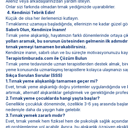
Aileniz veya arkadaşlarınızdan yardım isteyin.
Onlar sizi farkında olmadan tırnak yediğinizde uyarabilirler.
4. Kendinizi Tebrik Edin!
Küçük de olsa her ilerlemenizi kutlayın.
Tırnaklarınız uzamaya başladığında, ellerinizin ne kadar güzel g
Sabırlı Olun, Kendinize İnanın!
Tırnak yeme alışkanlığı, hayatımızın farklı dönemlerinde ortaya çı
yolları aramak, bu sorunun üstesinden gelmenin ilk adımıdır
tırnak yemeyi tamamen bırakabilirsiniz.
Kendinize inanın, sabırlı olun ve bu süreçte motivasyonunuzu ka
Terapistimburada.com ile Çözüm Bulun
Tırnak yeme tedavisinde uzman terapistlerden destek almak, bire
yeme konusunda uzmanlaşmış terapistlere kolayca ulaşmanızı sağ
Sıkça Sorulan Sorular (SSS)
1.Tırnak yeme alışkanlığı tamamen geçer mi?
Evet, tırnak yeme alışkanlığı doğru yöntemler uygulandığında ve kar
artırmak, alternatif alışkanlıklar geliştirmek ve gerektiğinde prof
2.Tırnak yeme çocuklarda hangi yaşta başlar?
Genellikle çocukluk döneminde, özellikle 3-6 yaş arasında başlar
nedeniyle daha da yaygın hale gelebilir.
3.Tırnak yemek zararlı mıdır?
Evet, tırnak yemek hem fiziksel hem de psikolojik sağlık açısından
eti problemlerine yol açabilir. Ayrıca, bu alışkanlık özgüven eksikliği 