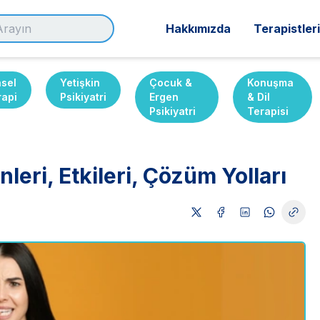
Hakkımızda
Terapistler
nsel
Yetişkin
Çocuk &
Konuşma
rapi
Psikiyatri
Ergen
& Dil
Psikiyatri
Terapisi
leri, Etkileri, Çözüm Yolları