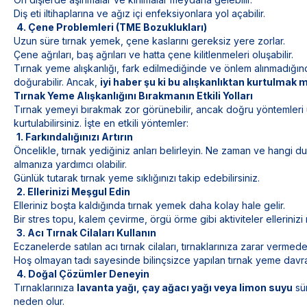
Diş eti iltihaplarına ve ağız içi enfeksiyonlara yol açabilir.
4. Çene Problemleri (TME Bozuklukları)
Uzun süre tırnak yemek, çene kaslarını gereksiz yere zorlar.
Çene ağrıları, baş ağrıları ve hatta çene kilitlenmeleri oluşabilir.
Tırnak yeme alışkanlığı, fark edilmediğinde ve önlem alınmadığın
doğurabilir. Ancak,
iyi haber şu ki bu alışkanlıktan kurtulmak
Tırnak Yeme Alışkanlığını Bırakmanın Etkili Yolları
Tırnak yemeyi bırakmak zor görünebilir, ancak doğru yöntemleri 
kurtulabilirsiniz. İşte en etkili yöntemler:
1. Farkındalığınızı Artırın
Öncelikle, tırnak yediğiniz anları belirleyin. Ne zaman ve hangi duy
almanıza yardımcı olabilir.
Günlük tutarak tırnak yeme sıklığınızı takip edebilirsiniz.
2. Ellerinizi Meşgul Edin
Elleriniz boşta kaldığında tırnak yemek daha kolay hale gelir.
Bir stres topu, kalem çevirme, örgü örme gibi aktiviteler ellerinizi
3. Acı Tırnak Cilaları Kullanın
Eczanelerde satılan acı tırnak cilaları, tırnaklarınıza zarar vermed
Hoş olmayan tadı sayesinde bilinçsizce yapılan tırnak yeme davranış
4. Doğal Çözümler Deneyin
Tırnaklarınıza
lavanta yağı, çay ağacı yağı veya limon suyu
sür
neden olur.