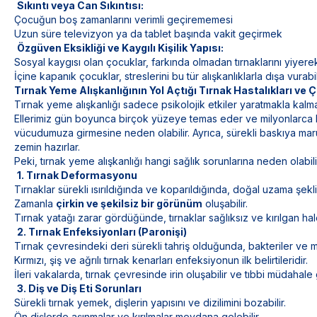
Sıkıntı veya Can Sıkıntısı:
Çocuğun boş zamanlarını verimli geçirememesi
Uzun süre televizyon ya da tablet başında vakit geçirmek
Özgüven Eksikliği ve Kaygılı Kişilik Yapısı:
Sosyal kaygısı olan çocuklar, farkında olmadan tırnaklarını yiyerek
İçine kapanık çocuklar, streslerini bu tür alışkanlıklarla dışa vurabili
Tırnak Yeme Alışkanlığının Yol Açtığı Tırnak Hastalıkları ve 
Tırnak yeme alışkanlığı sadece psikolojik etkiler yaratmakla kalmaz
Ellerimiz gün boyunca birçok yüzeye temas eder ve milyonlarca ba
vücudumuza girmesine neden olabilir. Ayrıca, sürekli baskıya maruz 
zemin hazırlar.
Peki, tırnak yeme alışkanlığı hangi sağlık sorunlarına neden olabilir
1. Tırnak Deformasyonu
Tırnaklar sürekli ısırıldığında ve koparıldığında, doğal uzama şekli
Zamanla
çirkin ve şekilsiz bir görünüm
oluşabilir.
Tırnak yatağı zarar gördüğünde, tırnaklar sağlıksız ve kırılgan hale
2. Tırnak Enfeksiyonları (Paronişi)
Tırnak çevresindeki deri sürekli tahriş olduğunda, bakteriler ve 
Kırmızı, şiş ve ağrılı tırnak kenarları enfeksiyonun ilk belirtileridir.
İleri vakalarda, tırnak çevresinde irin oluşabilir ve tıbbi müdahale 
3. Diş ve Diş Eti Sorunları
Sürekli tırnak yemek, dişlerin yapısını ve dizilimini bozabilir.
Ön dişlerde aşınmalar ve kırılmalar meydana gelebilir.