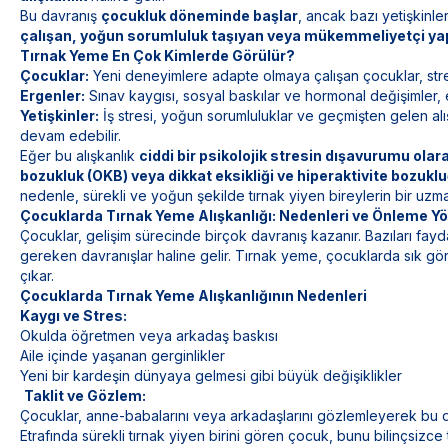
Bu davranış
çocukluk döneminde başlar
, ancak bazı yetişkinl
çalışan, yoğun sorumluluk taşıyan veya mükemmeliyetçi yap
Tırnak Yeme En Çok Kimlerde Görülür?
Çocuklar:
Yeni deneyimlere adapte olmaya çalışan çocuklar,
str
Ergenler:
Sınav kaygısı, sosyal baskılar ve hormonal değişimler, e
Yetişkinler:
İş stresi, yoğun sorumluluklar ve geçmişten gelen alı
devam edebilir.
Eğer bu alışkanlık
ciddi bir psikolojik stresin dışavurumu olar
bozukluk (OKB) veya dikkat eksikliği ve hiperaktivite bozukl
nedenle, sürekli ve yoğun şekilde tırnak yiyen bireylerin bir uzman
Çocuklarda Tırnak Yeme Alışkanlığı: Nedenleri ve Önleme Y
Çocuklar, gelişim sürecinde birçok davranış kazanır. Bazıları fayda
gereken davranışlar haline gelir. Tırnak yeme, çocuklarda sık görü
çıkar.
Çocuklarda Tırnak Yeme Alışkanlığının Nedenleri
Kaygı ve Stres:
Okulda öğretmen veya arkadaş baskısı
Aile içinde yaşanan gerginlikler
Yeni bir kardeşin dünyaya gelmesi gibi büyük değişiklikler
Taklit ve Gözlem:
Çocuklar, anne-babalarını veya arkadaşlarını gözlemleyerek bu da
Etrafında sürekli tırnak yiyen birini gören çocuk, bunu bilinçsizce ta