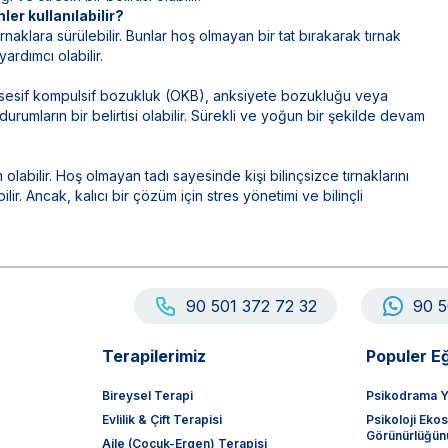
er kullanılabilir?
naklara sürülebilir. Bunlar hoş olmayan bir tat bırakarak tırnak
ardımcı olabilir.
bsesif kompulsif bozukluk (OKB), anksiyete bozukluğu veya
urumların bir belirtisi olabilir. Sürekli ve yoğun bir şekilde devam
m olabilir. Hoş olmayan tadı sayesinde kişi bilinçsizce tırnaklarını
ir. Ancak, kalıcı bir çözüm için stres yönetimi ve bilinçli
90 501 372 72 32
90 5
Terapilerimiz
Populer Eğ
Bireysel Terapi
Psikodrama Y
Evlilik & Çift Terapisi
Psikoloji Eko
Görünürlüğünü
Aile (Çocuk-Ergen) Terapisi