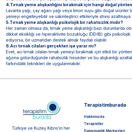
4.Tırnak yeme alışkanlığını bırakmak için hangi doğal yönteml
Lavanta yağı, çay ağacı yağı veya limon suyu gibi doğal ürünler tır
yemeyi engelleyebilir ve sakinleştirici etkileriyle stresi azaltmaya y
5.Tırnak yeme alışkanlığı psikolojik bir rahatsızlık mıdır?
Her zaman olmasa da, tırnak yeme alışkanlığı bazı durumlarda o
dikkat eksikliği ve hiperaktivite bozukluğu (DEHB) gibi psikolojik d
ediyorsa, bir uzmandan destek almak faydalı olabilir.
6.Acı tırnak cilaları gerçekten işe yarar mı?
Evet, acı tırnak cilaları tırnak yemeyi bırakmak için etkili bir yönte
ağzına götürdüğünde rahatsızlık hisseder ve bu alışkanlığı azaltabil
farkındalık teknikleri de uygulanmalıdır.
Terapistimburada
Hakkımızda
Terapistler
Türkiye ve Kuzey Kıbrıs’ın her
Danışmanlık Merkezleri