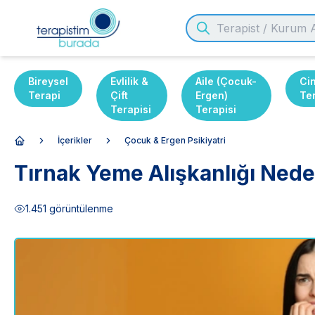
Bireysel
Evlilik &
Aile (Çocuk-
Ci
Terapi
Çift
Ergen)
Te
Terapisi
Terapisi
İçerikler
Çocuk & Ergen Psikiyatri
Anasayfa
Tırnak Yeme Alışkanlığı Neden
1.451
görüntülenme