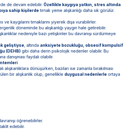
erde de devam edebilir.
Özellikle kaygıya yatkın, stres altında
ıya sahip kişilerde
tırnak yeme alışkanlığı daha sık görülür.
es
ve kaygılarını tırnaklarını yiyerek dışa vurabilirler.
rgenlik döneminde bu alışkanlığı yaygın hale getirebilir.
şkanlıklar nedeniyle bazı yetişkinler bu davranışı sürdürmeye
ak geliştiyse
, altında
anksiyete bozukluğu, obsesif kompulsif
uğu (DEHB)
gibi daha derin psikolojik nedenler olabilir. Bu
a danışması faydalı olabilir.
öntemleri
lı alışkanlıklara dönüşürken, bazıları ise zamanla bırakılması
len bir alışkanlık olup, genellikle
duygusal nedenlerle
ortaya
vranışı öğrenebilirler.
klit edebilir.