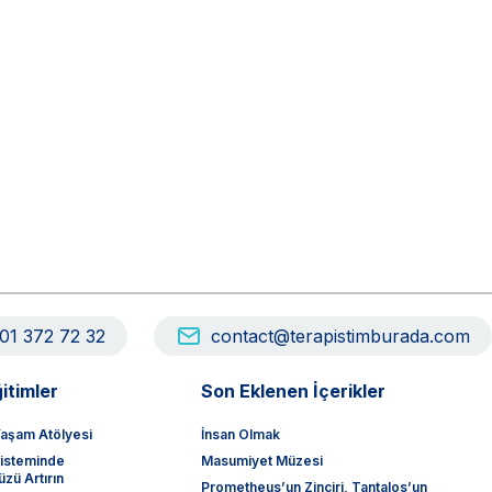
01 372 72 32
contact@terapistimburada.com
itimler
Son Eklenen İçerikler
aşam Atölyesi
İnsan Olmak
sisteminde
Masumiyet Müzesi
zü Artırın
Prometheus’un Zinciri, Tantalos’un