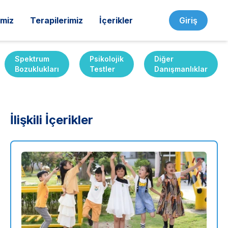
imiz
Terapilerimiz
İçerikler
Giriş
Spektrum
Psikolojik
Diğer
Bozuklukları
Testler
Danışmanlıklar
İlişkili İçerikler