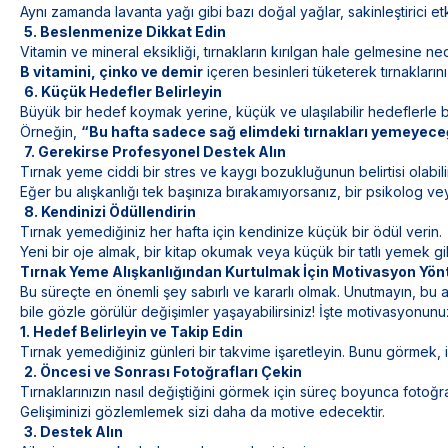
Aynı zamanda lavanta yağı gibi bazı doğal yağlar, sakinleştirici etk
5. Beslenmenize Dikkat Edin
Vitamin ve mineral eksikliği, tırnakların kırılgan hale gelmesine nede
B vitamini, çinko ve demir
içeren besinleri tüketerek tırnaklarınız
6. Küçük Hedefler Belirleyin
Büyük bir hedef koymak yerine, küçük ve ulaşılabilir hedeflerle b
Örneğin,
“Bu hafta sadece sağ elimdeki tırnakları yemeyec
7. Gerekirse Profesyonel Destek Alın
Tırnak yeme ciddi bir stres ve kaygı bozukluğunun belirtisi olabilir
Eğer bu alışkanlığı tek başınıza bırakamıyorsanız, bir psikolog veya
8. Kendinizi Ödüllendirin
Tırnak yemediğiniz her hafta için kendinize küçük bir ödül verin.
Yeni bir oje almak, bir kitap okumak veya küçük bir tatlı yemek gi
Tırnak Yeme Alışkanlığından Kurtulmak İçin Motivasyon Yön
Bu süreçte en önemli şey sabırlı ve kararlı olmak. Unutmayın, bu a
bile gözle görülür değişimler yaşayabilirsiniz! İşte motivasyonun
1. Hedef Belirleyin ve Takip Edin
Tırnak yemediğiniz günleri bir takvime işaretleyin. Bunu görmek, 
2. Öncesi ve Sonrası Fotoğrafları Çekin
Tırnaklarınızın nasıl değiştiğini görmek için süreç boyunca fotoğr
Gelişiminizi gözlemlemek sizi daha da motive edecektir.
3. Destek Alın