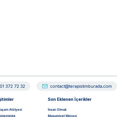
01 372 72 32
contact@terapistimburada.com
itimler
Son Eklenen İçerikler
aşam Atölyesi
İnsan Olmak
sisteminde
Masumiyet Müzesi