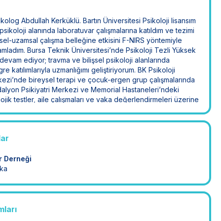
olog Abdullah Kerküklü. Bartın Üniversitesi Psikoloji lisansım
l psikoloji alanında laboratuvar çalışmalarına katıldım ve tezimi
sel-uzamsal çalışma belleğine etkisini F-NIRS yöntemiyle
mladım. Bursa Teknik Üniversitesi’nde Psikoloji Tezli Yüksek
devam ediyor; travma ve bilişsel psikoloji alanlarında
e katılımlarıyla uzmanlığımı geliştiriyorum. BK Psikoloji
ezi’nde bireysel terapi ve çocuk-ergen grup çalışmalarında
alyon Psikiyatri Merkezi ve Memorial Hastaneleri’ndeki
lojik testler, aile çalışmaları ve vaka değerlendirmeleri üzerine
. Terapilerimi Bilişsel Davranışçı Terapi yaklaşımıyla
anlarıma bütüncül ve bilimsel temelli bir alan sunuyorum.
lar
r Derneği
ika
mları