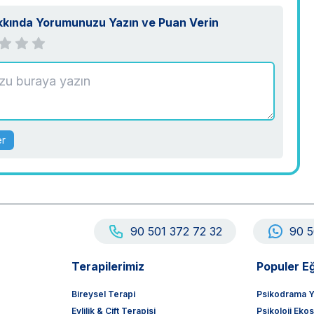
kkında Yorumunuzu Yazın ve Puan Verin
er
90 501 372 72 32
90 5
Terapilerimiz
Populer Eğ
Bireysel Terapi
Psikodrama Y
Evlilik & Çift Terapisi
Psikoloji Eko