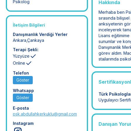
Psikolog
Hakkında
Merhaba ben Psik
sırasında bilişse
anksiyetenin gör
İletişim Bilgileri
inceleyerek tama
Danışmanlık Verdiği Yerler
Lisans eğitimime 
Ankara
,
Çankaya
sunumlar ve kongr
Danışmanlık Merk
Terapi Şekli:
görev aldım. Mad
Yüzyüze
stajlarımda psiko
Online
deneyim kazandım
sürdürüyor, danış
Telefon
Göster
Sertifikasyon
Whatsapp
Türk Psikologla
Göster
Uygulayıcı Sertif
E-posta
psk.abdullahkerkuklu@gmail.com
Instagram
Danışan Yoru