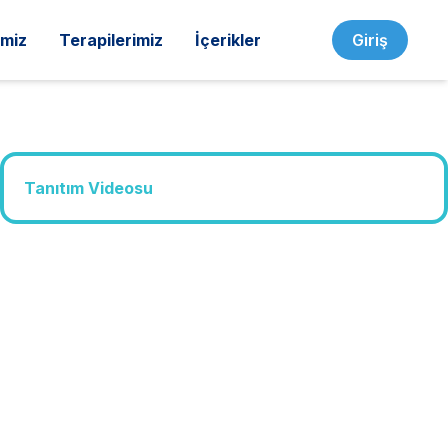
imiz
Terapilerimiz
İçerikler
Giriş
Tanıtım Videosu