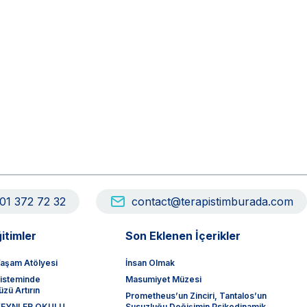
01 372 72 32
contact@terapistimburada.com
itimler
Son Eklenen İçerikler
aşam Atölyesi
İnsan Olmak
sisteminde
Masumiyet Müzesi
zü Artırın
Prometheus’un Zinciri, Tantalos’un
EVEYNLER OKULU
Susuzluğu Değişimin Psikodinamik