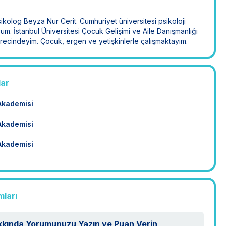
kolog Beyza Nur Cerit. Cumhuriyet üniversitesi psikoloji
. İstanbul Üniversitesi Çocuk Gelişimi ve Aile Danışmanlığı
recindeyim. Çocuk, ergen ve yetişkinlerle çalışmaktayım.
lar
 Akademisi
 Akademisi
 Akademisi
mları
kkında Yorumunuzu Yazın ve Puan Verin