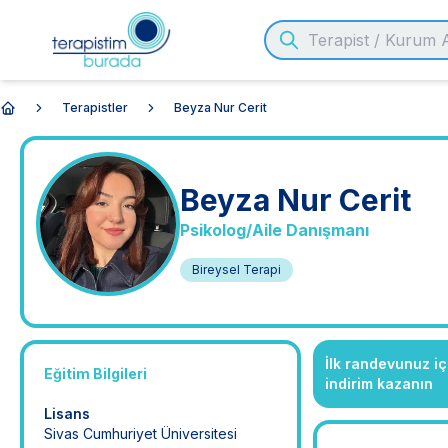
Terapistler
Beyza Nur Cerit
Anasayfa
Beyza Nur
Cerit
Psikolog/Aile Danışmanı
Bireysel Terapi
İlk randevunuz i
Eğitim Bilgileri
indirim kazanın
Lisans
Sivas Cumhuriyet Üniversitesi