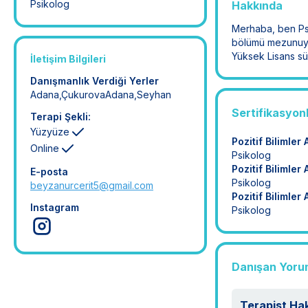
Psikolog
Hakkında
Merhaba, ben Psi
bölümü mezunuyum
Yüksek Lisans sü
İletişim Bilgileri
Danışmanlık Verdiği Yerler
Adana
,
Çukurova
Adana
,
Seyhan
Sertifikasyon
Terapi Şekli:
Yüzyüze
Pozitif Bilimler
Online
Psikolog
Pozitif Bilimler
E-posta
Psikolog
beyzanurcerit5@gmail.com
Pozitif Bilimler
Instagram
Psikolog
Danışan Yoru
Terapist Ha