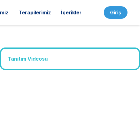
imiz
Terapilerimiz
İçerikler
Giriş
Tanıtım Videosu