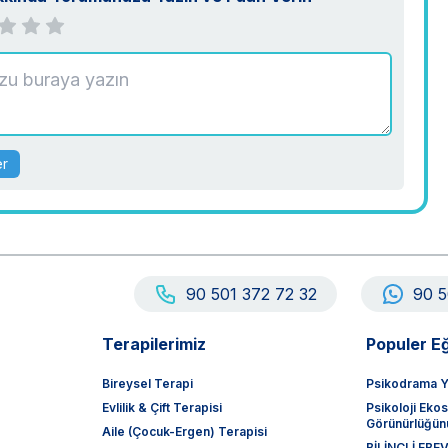
er
90 501 372 72 32
90 5
Terapilerimiz
Populer Eğ
Bireysel Terapi
Psikodrama Y
Evlilik & Çift Terapisi
Psikoloji Eko
Görünürlüğünü
Aile (Çocuk-Ergen) Terapisi
BİLİNÇLİ EB