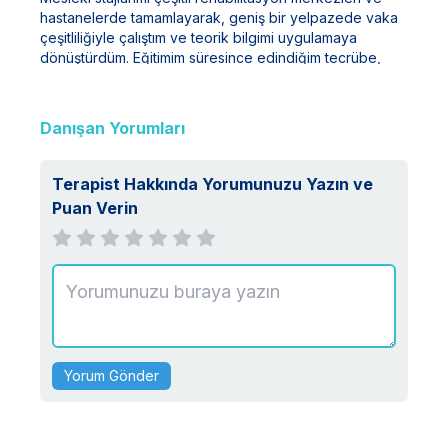
hastanelerde tamamlayarak, geniş bir yelpazede vaka
çeşitliliğiyle çalıştım ve teorik bilgimi uygulamaya
dönüştürdüm. Eğitimim süresince edindiğim tecrübe,
insanlara yardımcı olma konusundaki tutkumla
birleşerek beni bu alanda daha da ileriye taşımaktadır.
Hem bireylerin hayatlarına dokunmayı hem de mesleki
Danışan Yorumları
anlamda sürekli kendimi geliştirmeyi hedefliyorum.
Terapist Hakkında Yorumunuzu Yazın ve
Puan Verin
Yorum Gönder