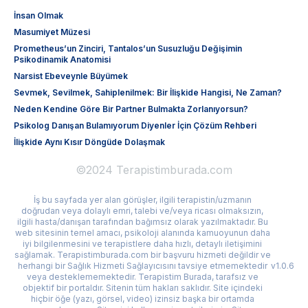
İnsan Olmak
Masumiyet Müzesi
Prometheus’un Zinciri, Tantalos’un Susuzluğu Değişimin
Psikodinamik Anatomisi
Narsist Ebeveynle Büyümek
Sevmek, Sevilmek, Sahiplenilmek: Bir İlişkide Hangisi, Ne Zaman?
Neden Kendine Göre Bir Partner Bulmakta Zorlanıyorsun?
Psikolog Danışan Bulamıyorum Diyenler İçin Çözüm Rehberi
İlişkide Aynı Kısır Döngüde Dolaşmak
©2024 Terapistimburada.com
İş bu sayfada yer alan görüşler, ilgili terapistin/uzmanın
doğrudan veya dolaylı emri, talebi ve/veya ricası olmaksızın,
ilgili hasta/danışan tarafından bağımsız olarak yazılmaktadır. Bu
web sitesinin temel amacı, psikoloji alanında kamuoyunun daha
iyi bilgilenmesini ve terapistlere daha hızlı, detaylı iletişimini
sağlamak. Terapistimburada.com bir başvuru hizmeti değildir ve
herhangi bir Sağlık Hizmeti Sağlayıcısını tavsiye etmemektedir
v1.0.6
veya desteklememektedir. Terapistim Burada, tarafsız ve
objektif bir portaldır. Sitenin tüm hakları saklıdır. Site içindeki
hiçbir öğe (yazı, görsel, video) izinsiz başka bir ortamda