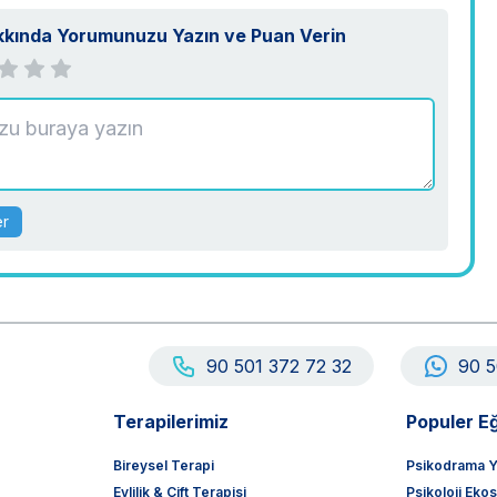
kkında Yorumunuzu Yazın ve Puan Verin
er
90 501 372 72 32
90 5
Terapilerimiz
Populer Eğ
Bireysel Terapi
Psikodrama Y
Evlilik & Çift Terapisi
Psikoloji Eko