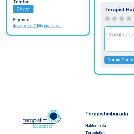
Telefon
Göster
Terapist Ha
E-posta
ilaydaeker21@gmail.com
Yorum Gönd
Terapistimburada
Hakkımızda
Terapistler