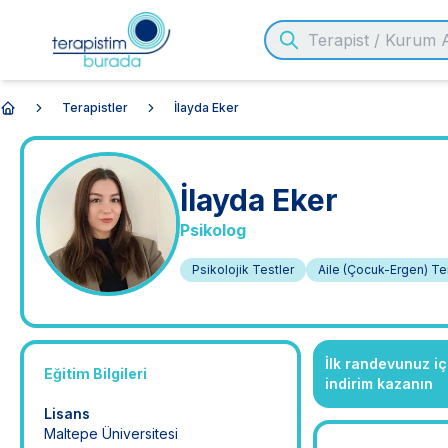
Terapistler
İlayda Eker
Anasayfa
İlayda
Eker
Psikolog
Psikolojik Testler
Aile (Çocuk-Ergen) Te
İlk randevunuz i
Eğitim Bilgileri
indirim kazanın
Lisans
Maltepe Üniversitesi