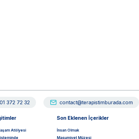
01 372 72 32
contact@terapistimburada.com
itimler
Son Eklenen İçerikler
aşam Atölyesi
İnsan Olmak
sisteminde
Masumiyet Müzesi