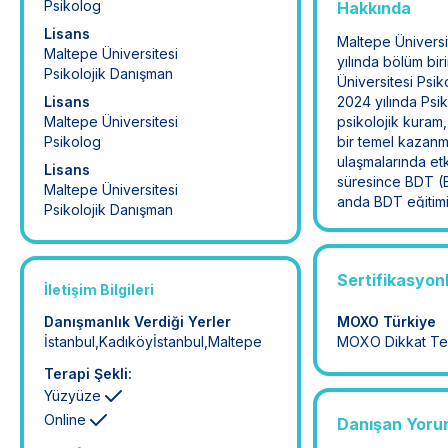
Psikolog
Hakkında
Lisans
Maltepe Üniversi
Maltepe Üniversitesi
yılında bölüm bir
Psikolojik Danışman
Üniversitesi Psi
Lisans
2024 yılında Ps
Maltepe Üniversitesi
psikolojik kuram
Psikolog
bir temel kazanm
ulaşmalarında etk
Lisans
süresince BDT (Bi
Maltepe Üniversitesi
anda BDT eğitimi
Psikolojik Danışman
Sertifikasyon
İletişim Bilgileri
Danışmanlık Verdiği Yerler
MOXO Türkiye
İstanbul
,
Kadıköy
İstanbul
,
Maltepe
MOXO Dikkat Test
Terapi Şekli:
Yüzyüze
Online
Danışan Yoru