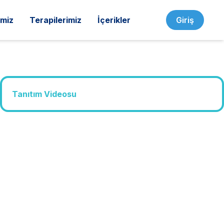
imiz
Terapilerimiz
İçerikler
Giriş
Tanıtım Videosu