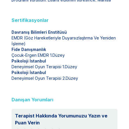
Ruh ve Sinir Hastalıkları Hastanesi, İzmir Adliyesi, özel
danışmanlık merkezi gibi yerlerde stajlarımı tamamladım.
Mezuniyetimin ardından özel eğitim kursu ve aile
Sertifikasyonlar
danışma merkezinde Uzman Psikolog olarak; okullarda
Okul Psikoloğu olarak çalışmalarımı sürdürdüm. Bunlar
Davranış Bilimleri Enstitüsü
ile eş zamanlı olarak psikoterapi çalışmalarımı
EMDR (Göz Hareketleriyle Duyarsızlaştırma Ve Yeniden
sürdürdüm. Aldığım eğitimler: -EMDR (Çocuk-Ergen-
İşleme)
Yetişkin) -Deneyimsel Oyun Terapisi (2.düzey) -
Fide Danışmanlık
Psikodrama temel aşama (devam ediyor) -Çocuk
Çocuk-Ergen EMDR 1.düzey
Değerlendirme ve Dikkat Testleri
Psikoloji İstanbul
Deneyimsel Oyun Terapisi 1.düzey
Psikoloji İstanbul
Deneyimsel Oyun Terapisi 2.düzey
Danışan Yorumları
Terapist Hakkında Yorumunuzu Yazın ve
Puan Verin