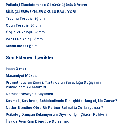
Psikoloji Ekosisteminde Görünürlüğünüzü Artırın
BİLİNÇLİ EBEVEYNLER OKULU BAŞLIYOR!
Travma Terapisi Eğitimi
Oyun Terapisi Eğitimi
Örgüt Psikolojisi Eğitimi
Pozitif Psikoloji Eğitimi
Mindfulness Eğitimi
Son Eklenen İçerikler
İnsan Olmak
Masumiyet Müzesi
Prometheus’un Zinciri, Tantalos’un Susuzluğu Değişimin
Psikodinamik Anatomisi
Narsist Ebeveynle Büyümek
Sevmek, Sevilmek, Sahiplenilmek: Bir İlişkide Hangisi, Ne Zaman?
Neden Kendine Göre Bir Partner Bulmakta Zorlanıyorsun?
Psikolog Danışan Bulamıyorum Diyenler İçin Çözüm Rehberi
İlişkide Aynı Kısır Döngüde Dolaşmak