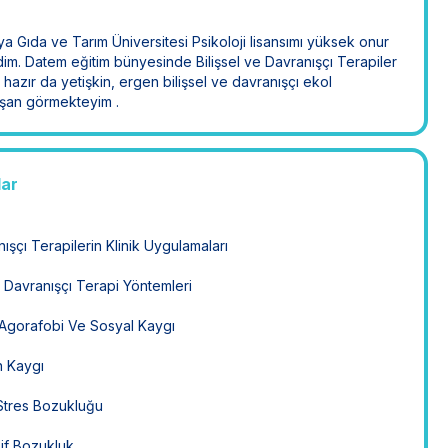
a Gıda ve Tarım Üniversitesi Psikoloji lisansımı yüksek onur
rdim. Datem eğitim bünyesinde Bilişsel ve Davranışçı Terapiler
li hazır da yetişkin, ergen bilişsel ve davranışçı ekol
şan görmekteyim .
lar
nışçı Terapilerin Klinik Uygulamaları
e Davranışçı Terapi Yöntemleri
 Agorafobi Ve Sosyal Kaygı
n Kaygı
Stres Bozukluğu
if Bozukluk