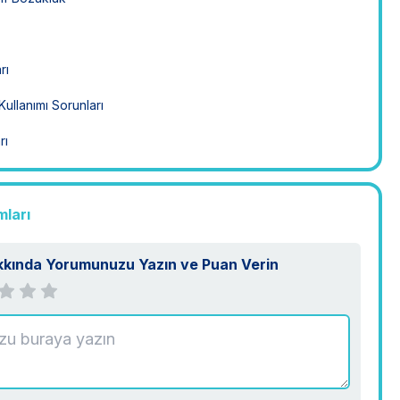
rı
ullanımı Sorunları
rı
mları
kkında Yorumunuzu Yazın ve Puan Verin