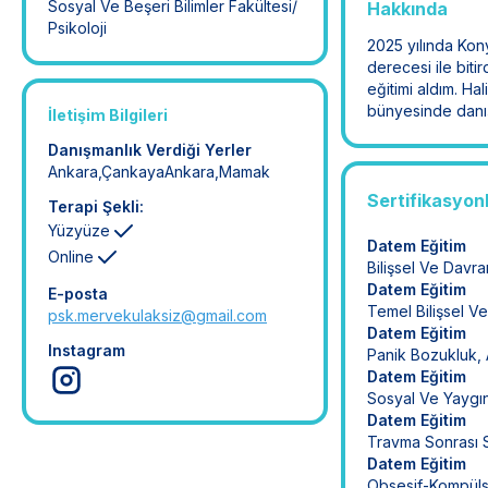
Sosyal Ve Beşeri Bilimler Fakültesi/
Hakkında
Psikoloji
2025 yılında Kony
derecesi ile biti
eğitimi aldım. Ha
bünyesinde danı
İletişim Bilgileri
Danışmanlık Verdiği Yerler
Ankara
,
Çankaya
Ankara
,
Mamak
Sertifikasyon
Terapi Şekli:
Yüzyüze
Datem Eğitim
Online
Bilişsel Ve Davra
Datem Eğitim
E-posta
Temel Bilişsel V
psk.mervekulaksiz@gmail.com
Datem Eğitim
Instagram
Panik Bozukluk,
Datem Eğitim
Sosyal Ve Yaygı
Datem Eğitim
Travma Sonrası 
Datem Eğitim
Obsesif-Kompüls