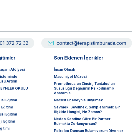
01 372 72 32
contact@terapistimburada.com
itimler
Son Eklenen İçerikler
aşam Atölyesi
İnsan Olmak
sisteminde
Masumiyet Müzesi
zü Artırın
Prometheus’un Zinciri, Tantalos’un
EVEYNLER OKULU
Susuzluğu Değişimin Psikodinamik
Anatomisi
si Eğitimi
Narsist Ebeveynle Büyümek
 Eğitimi
Sevmek, Sevilmek, Sahiplenilmek: Bir
İlişkide Hangisi, Ne Zaman?
isi Eğitimi
Neden Kendine Göre Bir Partner
ji Eğitimi
Bulmakta Zorlanıyorsun?
ğitimi
Psikolog Danışan Bulamıyorum Diyenler