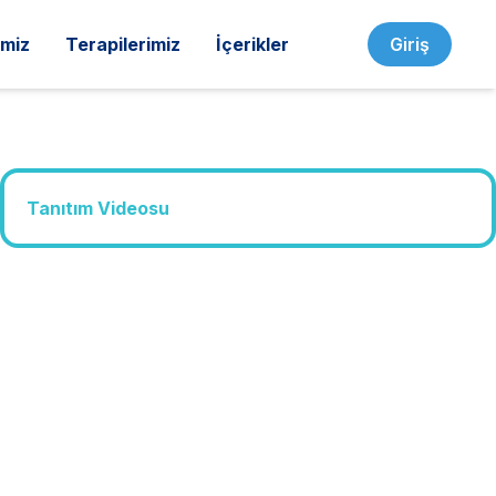
imiz
Terapilerimiz
İçerikler
Giriş
Tanıtım Videosu