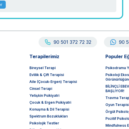
er
90 501 372 72 32
90 5
Terapilerimiz
Populer Eğ
Bireysel Terapi
Psikodrama Y
Evlilik & Çift Terapisi
Psikoloji Eko
Görünürlüğünü
Aile (Çocuk-Ergen) Terapisi
BİLİNÇLİ EB
Cinsel Terapi
BAŞLIYOR!
Yetişkin Psikiyatri
Travma Terapi
Çocuk & Ergen Psikiyatri
Oyun Terapisi
Konuşma & Dil Terapisi
Örgüt Psikoloj
Spektrum Bozuklukları
Pozitif Psikolo
Psikolojik Testler
Mindfulness E