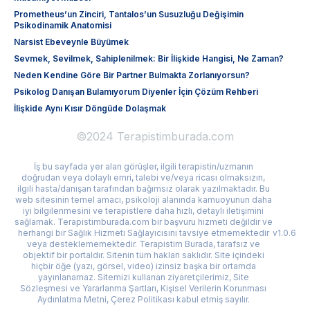
Prometheus’un Zinciri, Tantalos’un Susuzluğu Değişimin
Psikodinamik Anatomisi
Narsist Ebeveynle Büyümek
Sevmek, Sevilmek, Sahiplenilmek: Bir İlişkide Hangisi, Ne Zaman?
Neden Kendine Göre Bir Partner Bulmakta Zorlanıyorsun?
Psikolog Danışan Bulamıyorum Diyenler İçin Çözüm Rehberi
İlişkide Aynı Kısır Döngüde Dolaşmak
©2024 Terapistimburada.com
İş bu sayfada yer alan görüşler, ilgili terapistin/uzmanın
doğrudan veya dolaylı emri, talebi ve/veya ricası olmaksızın,
ilgili hasta/danışan tarafından bağımsız olarak yazılmaktadır. Bu
web sitesinin temel amacı, psikoloji alanında kamuoyunun daha
iyi bilgilenmesini ve terapistlere daha hızlı, detaylı iletişimini
sağlamak. Terapistimburada.com bir başvuru hizmeti değildir ve
herhangi bir Sağlık Hizmeti Sağlayıcısını tavsiye etmemektedir
v1.0.6
veya desteklememektedir. Terapistim Burada, tarafsız ve
objektif bir portaldır. Sitenin tüm hakları saklıdır. Site içindeki
hiçbir öğe (yazı, görsel, video) izinsiz başka bir ortamda
yayınlanamaz. Sitemizi kullanan ziyaretçilerimiz, Site
Sözleşmesi ve Yararlanma Şartları, Kişisel Verilerin Korunması
Aydınlatma Metni, Çerez Politikası kabul etmiş sayılır.