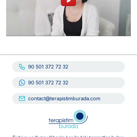
90 501 372 72 32
90 501 372 72 32
contact@terapistimburada.com