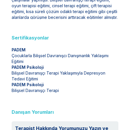
oyun terapisi eğitimi, cinsel terapi eğitimi, çift terapisi
eğitimi, kısa süreli çözüm odaklı terapi eğitimi gibi çeşitli
alanlarda görüşme becerisini arttıracak eğitimler almıştır.
Bursa Nilüfer Belediyesi’nde Kadın ve Çocuk Akademisi
ve Kadın Dayanışma Merkezi birimlerinde psikolog
olarak görev yapmıştır. Bunun yanı sıra Türkiye Aile
Sertifikasyonlar
Planlaması Vakfının kadın sağlığı eğiticilerinden biridir.
Şu anda İzmir’de kanıta dayalı yöntemler ile bireysel
PADEM
terapi görüşmeleri ve ebeveyn danışmalığı yapmakta
Çocuklarla Bilişsel Davranışcı Danışmanlık Yaklaşımı
ve çeşitli kurumlarda atölye/seminer çalışmaları
Eğitimi
düzenlemektedir.
PADEM Psikoloji
Bilişsel Davranışçı Terapi Yaklaşımıyla Depresyon
Tedavi Eğitimi
PADEM Psikoloji
Bilişsel Davranışçı Terapi
Danışan Yorumları
Terapist Hakkında Yorumunuzu Yazın ve