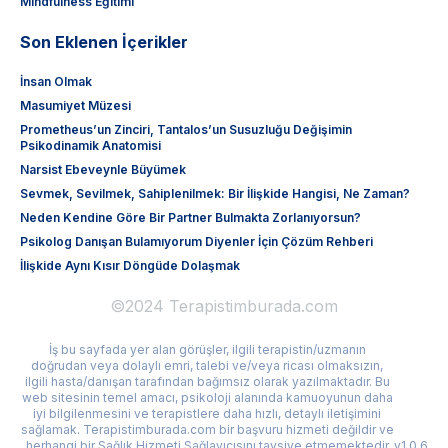
Mindfulness Eğitimi
Son Eklenen İçerikler
İnsan Olmak
Masumiyet Müzesi
Prometheus’un Zinciri, Tantalos’un Susuzluğu Değişimin
Psikodinamik Anatomisi
Narsist Ebeveynle Büyümek
Sevmek, Sevilmek, Sahiplenilmek: Bir İlişkide Hangisi, Ne Zaman?
Neden Kendine Göre Bir Partner Bulmakta Zorlanıyorsun?
Psikolog Danışan Bulamıyorum Diyenler İçin Çözüm Rehberi
İlişkide Aynı Kısır Döngüde Dolaşmak
©2024 Terapistimburada.com
İş bu sayfada yer alan görüşler, ilgili terapistin/uzmanın
doğrudan veya dolaylı emri, talebi ve/veya ricası olmaksızın,
ilgili hasta/danışan tarafından bağımsız olarak yazılmaktadır. Bu
web sitesinin temel amacı, psikoloji alanında kamuoyunun daha
iyi bilgilenmesini ve terapistlere daha hızlı, detaylı iletişimini
sağlamak. Terapistimburada.com bir başvuru hizmeti değildir ve
herhangi bir Sağlık Hizmeti Sağlayıcısını tavsiye etmemektedir
v1.0.6