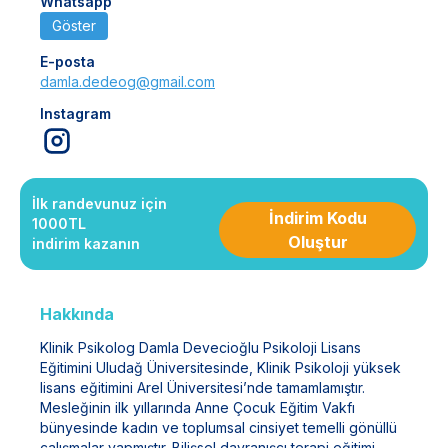
Whatsapp
Göster
E-posta
damla.dedeog@gmail.com
Instagram
İlk randevunuz için
İndirim Kodu
1000TL
Oluştur
indirim kazanın
Hakkında
Klinik Psikolog Damla Devecioğlu Psikoloji Lisans
Eğitimini Uludağ Üniversitesinde, Klinik Psikoloji yüksek
lisans eğitimini Arel Üniversitesi’nde tamamlamıştır.
Mesleğinin ilk yıllarında Anne Çocuk Eğitim Vakfı
bünyesinde kadın ve toplumsal cinsiyet temelli gönüllü
çalışmalar yapmıştır. Bilişsel davranışçı terapi eğitimi,