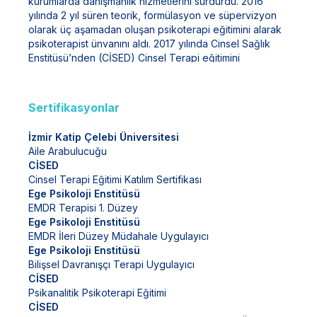
kurumlarda danışmanlık hizmetlerini sürdürdü. 2016
yılında 2 yıl süren teorik, formülasyon ve süpervizyon
olarak üç aşamadan oluşan psikoterapi eğitimini alarak
psikoterapist ünvanını aldı. 2017 yılında Cinsel Sağlık
Enstitüsü’nden (CİSED) Cinsel Terapi eğitimini
tamamladı. Bu dönemde de ailelere cinsel kimlik, cinsel
sağlık ve cinsel eğitim seminerleri vermeye devam etti.
2019 yılında EMDR 1 ve EMDR 2 eğitimlerini tamamladı.
Sertifikasyonlar
2020 yılında Gottman çift terapisi eğitimini tamamladı.
2020 yılında bilgelik enstitüsünden 90 saat bilişsel
İzmir Katip Çelebi Üniversitesi
davranışçı terapi eğitimi aldı. Bu süreçlerde danışanlar
Aile Arabulucuğu
görüp stajyer öğrencilerle beraber atölyeler
CİSED
düzenleme ve vaka analiz çalışmalarını sürdürdü. Bugün
Cinsel Terapi Eğitimi Katılım Sertifikası
kurucusu olduğu İzmir Karşıyaka'da ki
Ege Psikoloji Enstitüsü
@hemnefespsikoloji bünyesinde çalışmaktadır.
EMDR Terapisi 1. Düzey
Ege Psikoloji Enstitüsü
EMDR İleri Düzey Müdahale Uygulayıcı
Ege Psikoloji Enstitüsü
Bilişsel Davranışçı Terapi Uygulayıcı
CİSED
Psikanalitik Psikoterapi Eğitimi
CİSED