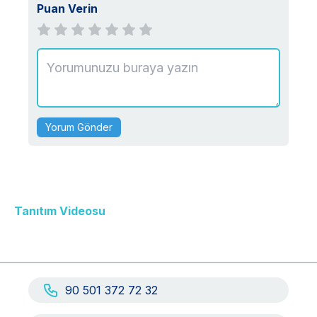
Bozuklukları, Takıntı Bozukluğu (OKB), Öfke
Puan Verin
Kontrolü, Ebeveyn Danışmanlığı, Çocuk/Ergen
Danışmanlığı, Stres Yönetimi, İletişim Sorunları,
Kişilik Bozuklukları, Fobiler
Yorum Gönder
Tanıtım Videosu
90 501 372 72 32