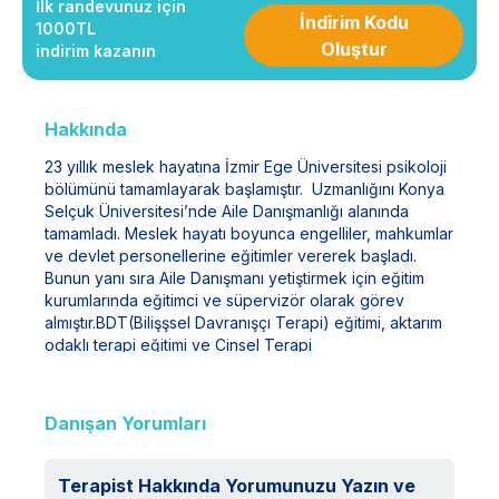
İlk randevunuz için
İndirim Kodu
1000TL
Oluştur
indirim kazanın
Hakkında
23 yıllık meslek hayatına İzmir Ege Üniversitesi psikoloji
bölümünü tamamlayarak başlamıştır. Uzmanlığını Konya
Selçuk Üniversitesi’nde Aile Danışmanlığı alanında
tamamladı. Meslek hayatı boyunca engelliler, mahkumlar
ve devlet personellerine eğitimler vererek başladı.
Bunun yanı sıra Aile Danışmanı yetiştirmek için eğitim
kurumlarında eğitimci ve süpervizör olarak görev
almıştır.BDT(Bilişşsel Davranışçı Terapi) eğitimi, aktarım
odaklı terapi eğitimi ve Cinsel Terapi
eğitimlerini tamamlamıştır. Çocuk psikolojisinde daha
faydalı olmak için özgül öğrenme güçlüğü(disleksi),
wisc-r, çocuk dikkat testleri eğitimleri almıştır. Uzmanlık
Danışan Yorumları
Alanları: Bireysel Terapi, Cinsel Terapi, Çift
Terapisi, Aile Danışmanlığı, Travma Terapisi, İlişkili
Bozukluklar, Depresyon, Panik ve Kaygı
Terapist Hakkında Yorumunuzu Yazın ve