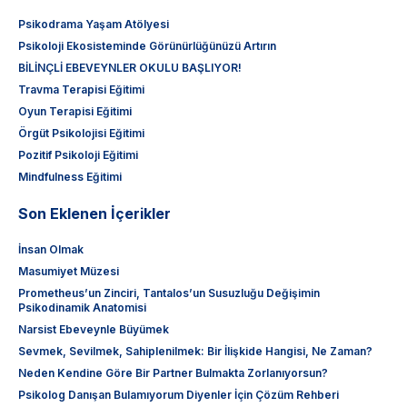
Psikodrama Yaşam Atölyesi
Psikoloji Ekosisteminde Görünürlüğünüzü Artırın
BİLİNÇLİ EBEVEYNLER OKULU BAŞLIYOR!
Travma Terapisi Eğitimi
Oyun Terapisi Eğitimi
Örgüt Psikolojisi Eğitimi
Pozitif Psikoloji Eğitimi
Mindfulness Eğitimi
Son Eklenen İçerikler
İnsan Olmak
Masumiyet Müzesi
Prometheus’un Zinciri, Tantalos’un Susuzluğu Değişimin
Psikodinamik Anatomisi
Narsist Ebeveynle Büyümek
Sevmek, Sevilmek, Sahiplenilmek: Bir İlişkide Hangisi, Ne Zaman?
Neden Kendine Göre Bir Partner Bulmakta Zorlanıyorsun?
Psikolog Danışan Bulamıyorum Diyenler İçin Çözüm Rehberi