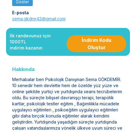
Göster
E-posta
sema.gkdmr42@gmail.com
İlk randevunuz için
İndirim Kodu
1000TL
Oluştur
indirim kazanın
Hakkında
Merhabalar ben Psikolojik Danışman Sema GÖKDEMİR.
10 senedir hem devlette hem de özelde yüz yüze ve
online şekilde yurtiçi ve yurtdışında seans tecrübelerim
oldu. Bu süreçte bilişsel davranışçı terapi, terapötik
kartlar, psikolojik testler eğitimi , Bağımlılıkla mücadele
uygulayıcı eğitimleri , psikoeğitim uygulayıcı eğitimleri
gibi daha birçok konuda eğitimler alarak kendimi
geliştirdim. Yurtdışında yaşadığım süreçte yurtdışında
çalışan vatandaşlarımıza yönelik ülkeye uyum süreci ve
iş hayatı gibi konularda seanslar yaptım. Halen İstanbul